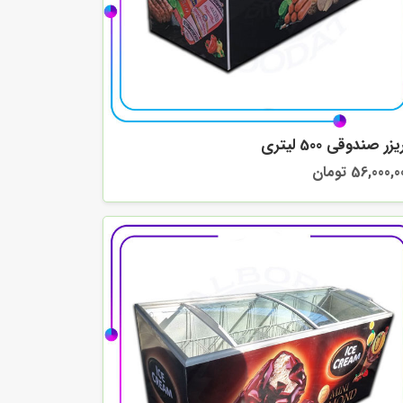
زر صندوقی 500 لیتری
56,000, تومان