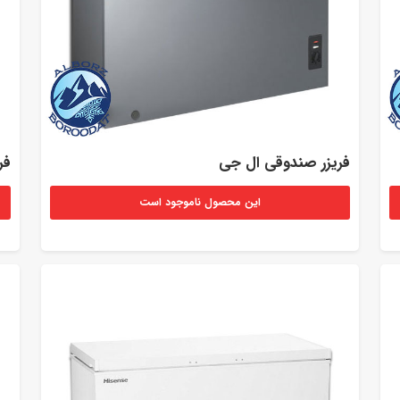
فریزر صندوقی ال جی
فر
این محصول ناموجود است