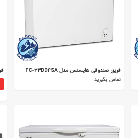
فریزر صندوقی هایسنس مدل FC-33DD4SA
فر
تماس بگیرید