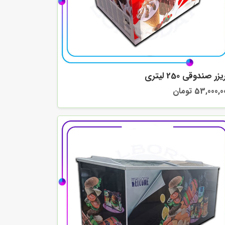
زر صندوقی 250 لیتری
53,000, تومان