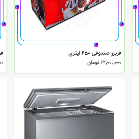
فریزر صندوقی 650 لیتری
فری
62,000,000 تومان
000