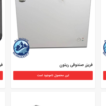
فریزر صندوقی ریتون
فری
این محصول ناموجود است