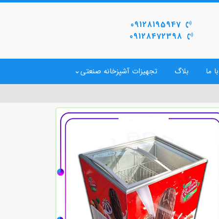
09128195947
09128472398
ا ما
بلاگ
تجهیزات آشپزخانه صنعتی