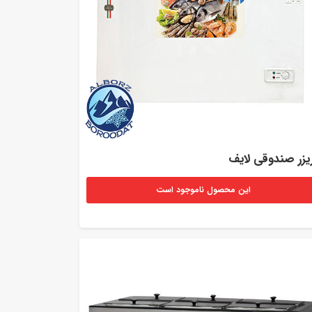
یزر صندوقی لایف
این محصول ناموجود است