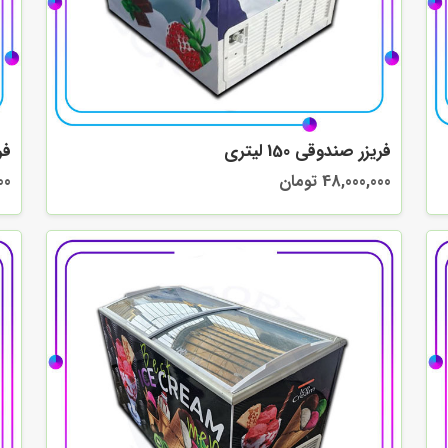
فریزر صندوقی 150 لیتری
فری
48,000,000 تومان
000