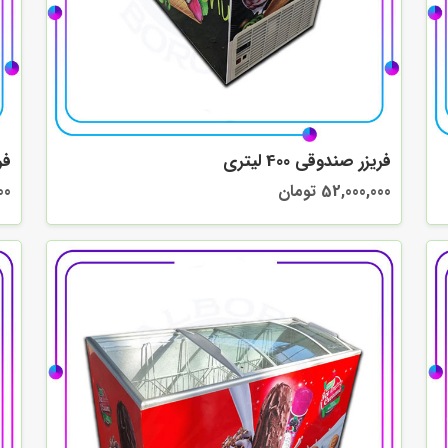
فریزر صندوقی 400 لیتری
فری
52,000,000 تومان
000