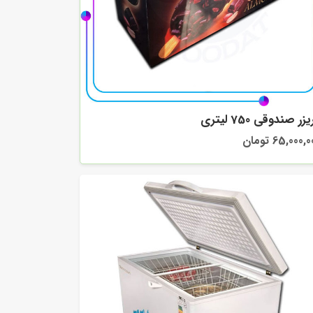
زر صندوقی 750 لیتری
65,000, تومان