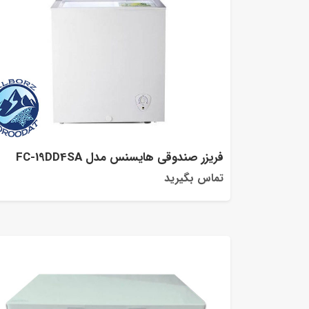
فریزر صندوقی هایسنس مدل FC-19DD4SA
تماس بگیرید