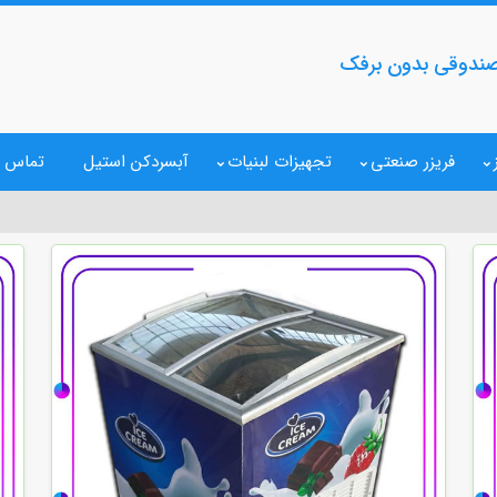
صندوقی بدون برفک
فریزر صنعتی
تجهیزات لبنیات
آبسردکن استیل
تماس ب