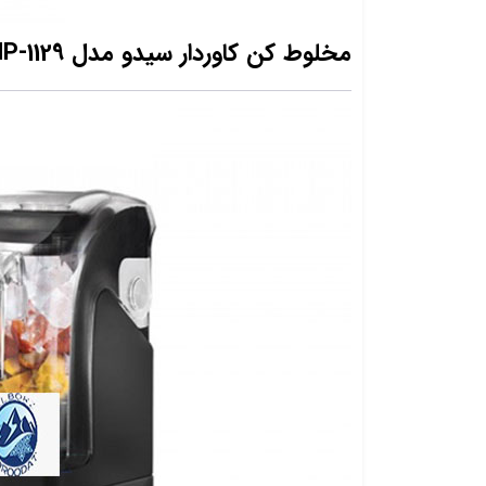
مخلوط کن کاوردار سیدو مدل Ceado B285 FNP-1129