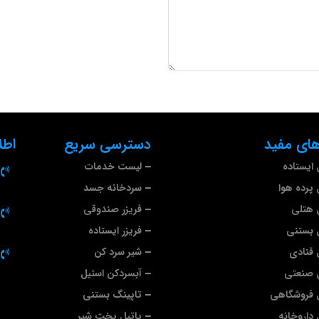
ای مفید
دسترسی سریع
اطل
ایستاده
لیست خدمات
پرده هوا
سردخانه جسد
 هتلی
فریزر صندوقی
 بستنی
فریزر ایستاده
قنادی
شیر سرد کن
 صنعتی
آبسردکن استیل
 فروشگاهی
تاپینگ بستنی
داروخانه
پاتیل پخت شیر