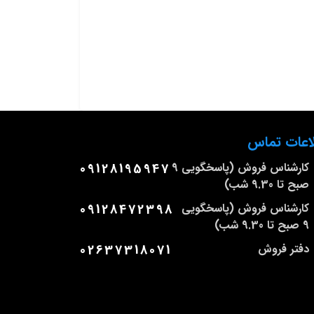
اعات تماس
کارشناس فروش (پاسخگویی 9
09128195947
صبح تا 9.30 شب)
کارشناس فروش (پاسخگویی
09128472398
9 صبح تا 9.30 شب)
دفتر فروش
02637318071