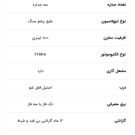
تعداد جداره
سه جداره
نوع ایزولاسیون
عایق پشم سنگ
ظرفیت مخزن
800 لیتری
نوع الکتروموتور
٪75kw
مشعل گازی
دارد
درب
استیل قفل شو
برق مصرفی
تک فاز یا سه فاز
گارانتی
12 ماه گارانتی بی قید و شرط