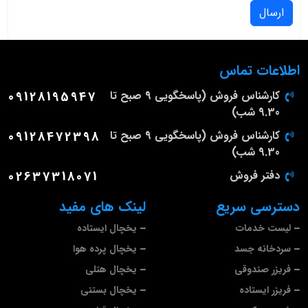
ارسال
اطلاعات تماس
کارشناس فروش (پاسخگویی 9 صبح تا
09128195947
9.30 شب)
کارشناس فروش (پاسخگویی 9 صبح تا
09128472398
9.30 شب)
دفتر فروش
02637318071
دسترسی سریع
لینک های مفید
لیست خدمات
یخچال ایستاده
سردخانه جسد
یخچال پرده هوا
فریزر صندوقی
یخچال هتلی
فریزر ایستاده
یخچال بستنی