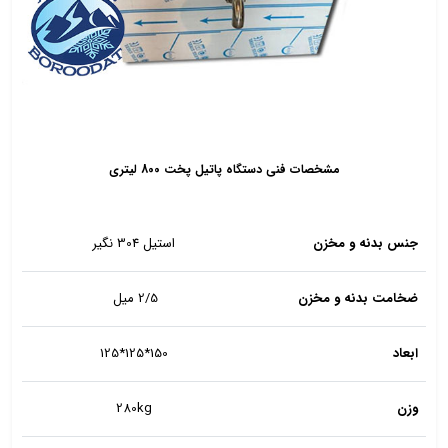
مشخصات فنی دستگاه پاتیل پخت 800 لیتری
جنس بدنه و مخزن
استیل 304 نگیر
ضخامت بدنه و مخزن
2/5 میل
ابعاد
150*125*125
وزن
280kg