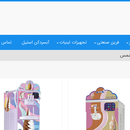
فریزر صنعتی
تجهیزات لبنیات
آبسردکن استیل
تماس ب
شمس