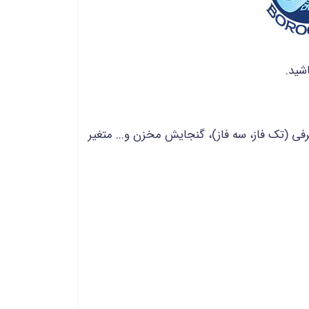
شید.
فی (تک فاز، سه فاز)، گنجایش مخزن و... متغیر