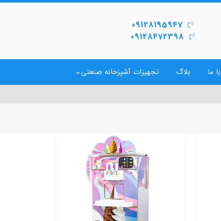
09128195947
09128472398
ا ما
بلاگ
تجهیزات آشپزخانه صنعتی