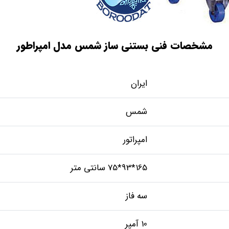
مشخصات فنی بستنی ساز شمس مدل امپراطور
ایران
شمس
امپراتور
165*93*75 سانتی متر
سه فاز
10 آمپر