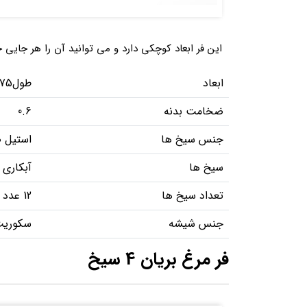
این فر ابعاد کوچکی دارد و می توانید آن را هر جای
ابعاد
طول75*عرض40*ارتفاع75
ضخامت بدنه
0.6
جنس سیخ ها
استیل 
سیخ ها
آبکاری 
تعداد سیخ ها
12 عدد
جنس شیشه
سکوری
فر مرغ بریان 4 سیخ