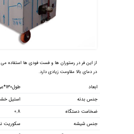
از این فر در رستوران ها و فست فودی ها استفاده م
در دمای بالا مقاومت زیادی دارد.
ابعاد
طول130*عرض45*ارتفاع110
جنس بدنه
استیل خشد
ضخامت دستگاه
0.8
جنس شیشه
سکوریت ن