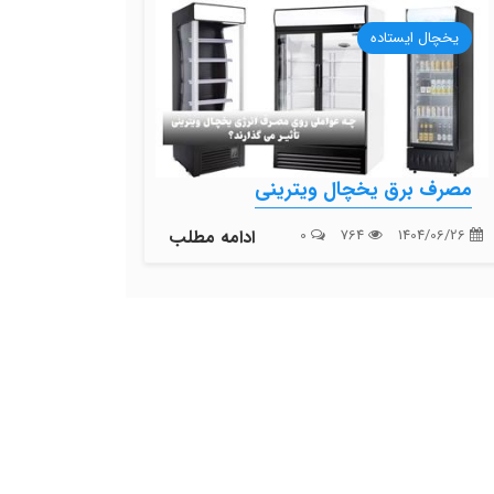
یخچال ایستاده
مصرف برق یخچال ویترینی
1404/06/26
764
0
ادامه مطلب