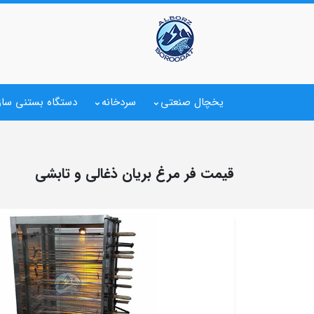
یخچال صنعتی
سردخانه
دستگاه بستنی ساز
قیمت فر مرغ بریان ذغالی و تابشی