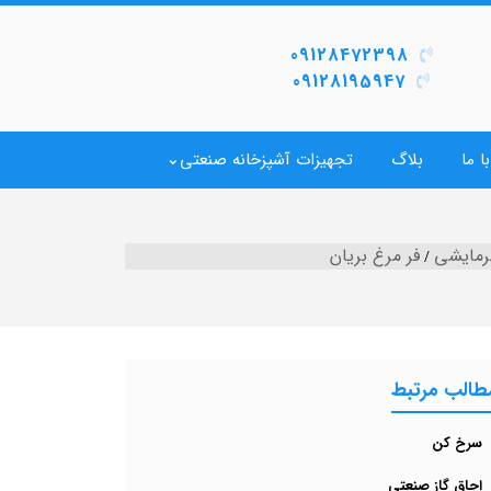
09128472398
09128195947
ا ما
بلاگ
تجهیزات آشپزخانه صنعتی
رمایشی
فر مرغ بریان
طالب مرتبط
سرخ کن
اجاق گاز صنعتی