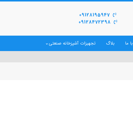
09128195947
09128472398
ا ما
بلاگ
تجهیزات آشپزخانه صنعتی