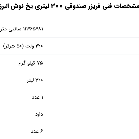
شخصات فنی فریزر صندوقی 300 لیتری یخ نوش البرز
81*65*111 سانتی متر
220 ولت (50 هرتز)
75 کیلو گرم
300 لیتر
1 عدد
دارد
6 عدد