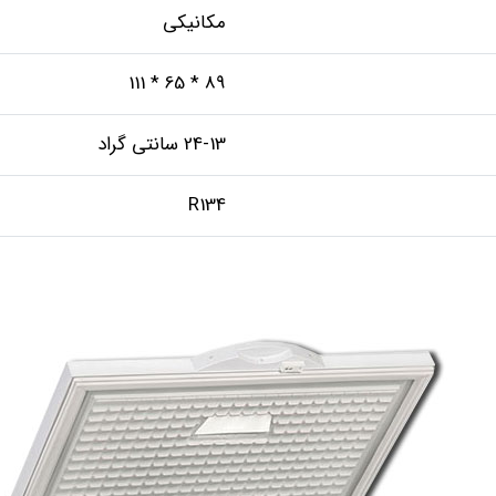
مکانیکی
89 * 65 * 111
24-13 سانتی گراد
R134