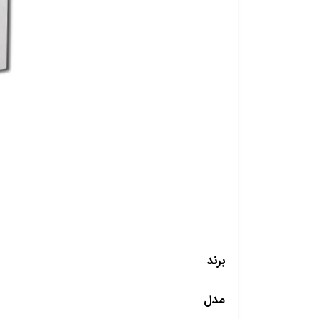
برند
مدل