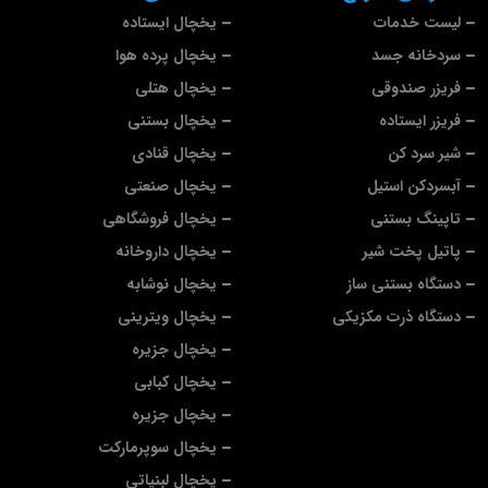
لیست خدمات
یخچال ایستاده
سردخانه جسد
یخچال پرده هوا
فریزر صندوقی
یخچال هتلی
فریزر ایستاده
یخچال بستنی
شیر سرد کن
یخچال قنادی
آبسردکن استیل
یخچال صنعتی
تاپینگ بستنی
یخچال فروشگاهی
پاتیل پخت شیر
یخچال داروخانه
دستگاه بستنی ساز
یخچال نوشابه
دستگاه ذرت مکزیکی
یخچال ویترینی
یخچال جزیره
یخچال کبابی
یخچال جزیره
یخچال سوپرمارکت
یخچال لبنیاتی