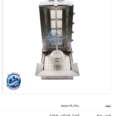
ابعاد
cm80*60*110
جنس بدنه
استیل استنلس خشدار