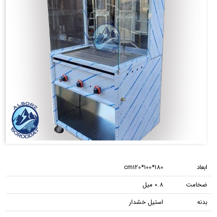
ابعاد
cm120*100*180
ضخامت
0.8 میل
بدنه
استیل خشدار