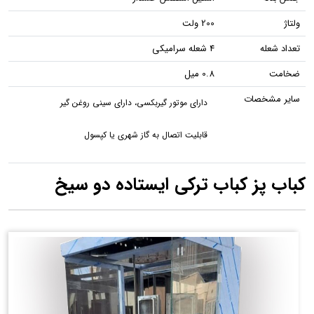
ولتاژ
200 ولت
تعداد شعله
4 شعله سرامیکی
ضخامت
0.8 میل
سایر مشخصات
دارای موتور گیربکسی، دارای سینی روغن گیر
قابلیت اتصال به گاز شهری یا کپسول
کباب پز کباب ترکی ایستاده دو سیخ