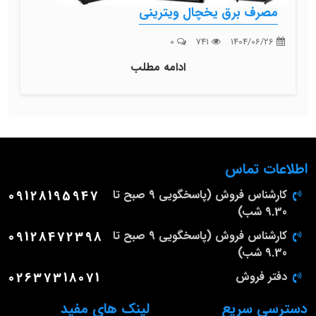
مصرف برق یخچال ویترینی
0
741
1404/06/26
ادامه مطلب
اطلاعات تماس
کارشناس فروش (پاسخگویی 9 صبح تا
09128195947
9.30 شب)
کارشناس فروش (پاسخگویی 9 صبح تا
09128472398
9.30 شب)
دفتر فروش
02637318071
دسترسی سریع
لینک های مفید