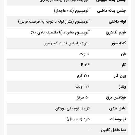
جنس بدنه داخلی
آلومینیوم (0.5 عاجدار)
لوله داخلی
آلومینیوم (متراژ لوله با توجه به ظرفیت فریزر)
فریم ظاهری
آلومینیوم فشرده (با دانسیته بالای 70)
کندانسور
متراژ براساس قدرت کمپرسور
فن
10 وات
گاز
R134
وزن گاز
200 گرم
ولتاژ
220 ولت
فرکانس برق
50 هرتز
عایق بندی
تزریق فوم پلی یورتان
ترموستات
دارد (دیجیتال)
دما داخل کابین
-