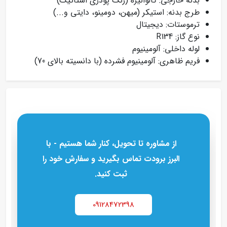
بدنه خارجی: گالوانیزه (رنگ پودری استاتیک)
طرج بدنه: استیکر (میهن، دومینو، دایتی و...)
ترموستات: دیجیتال
نوع گاز: R134
لوله داخلی: آلومینیوم
فریم ظاهری: آلومینیوم فشرده (با دانسیته بالای 70)
از مشاوره تا تحویل، کنار شما هستیم - با
البرز برودت تماس بگیرید و سفارش خود را
ثبت کنید.
09128472398