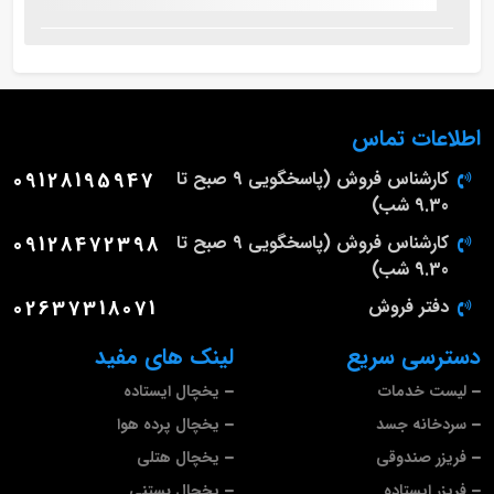
اطلاعات تماس
کارشناس فروش (پاسخگویی 9 صبح تا
09128195947
9.30 شب)
کارشناس فروش (پاسخگویی 9 صبح تا
09128472398
9.30 شب)
دفتر فروش
02637318071
دسترسی سریع
لینک های مفید
لیست خدمات
یخچال ایستاده
سردخانه جسد
یخچال پرده هوا
فریزر صندوقی
یخچال هتلی
فریزر ایستاده
یخچال بستنی