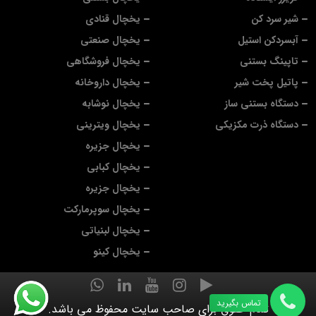
شیر سرد کن
یخچال قنادی
آبسردکن استیل
یخچال صنعتی
تاپینگ بستنی
یخچال فروشگاهی
پاتیل پخت شیر
یخچال داروخانه
دستگاه بستنی ساز
یخچال نوشابه
دستگاه ذرت مکزیکی
یخچال ویترینی
یخچال جزیره
یخچال کبابی
یخچال جزیره
یخچال سوپرمارکت
یخچال لبنیاتی
یخچال کینو
تماس بگیرید
تمام حقوق برای صاحب سایت محفوظ می باشد.