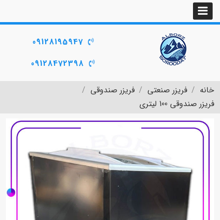
09128195947
09128472398
خانه
فریزر صنعتی
فریزر صندوقی
فریزر صندوقی 100 لیتری