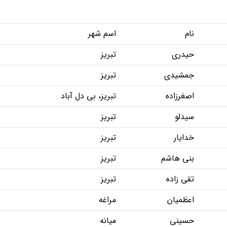
نام
اسم شهر
حیدری
تبریز
جمشیدی
تبریز
اصغرزاده
تبریز، بی دل آباد
سیدلو
تبریز
خدایار
تبریز
بنی هاشم
تبریز
تقی زاده
تبریز
اعظمیان
مراغه
حسینی
میانه