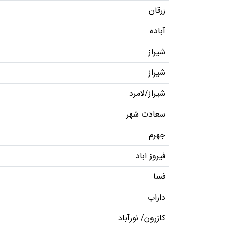
زرقان
آباده
شیراز
شیراز
شیراز/لامرد
سعادت شهر
جهرم
فیروز اباد
فسا
داراب
کازرون/ نورآباد