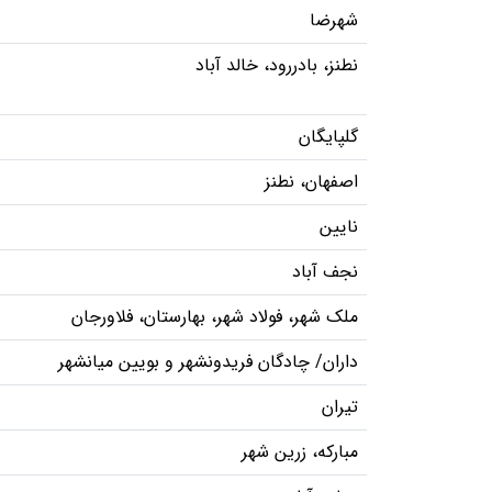
شهرضا
نطنز، بادررود، خالد آباد
گلپایگان
اصفهان، نطنز
نایین
نجف آباد
ملک شهر، فولاد شهر، بهارستان، فلاورجان
داران/ چادگان فریدونشهر و بویین میانشهر
تیران
مبارکه، زرین شهر