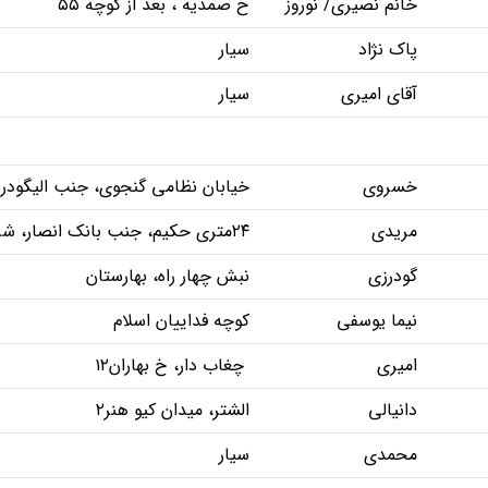
خانم نصیری/ نوروز
خ صمدیه ، بعد از کوچه ۵۵
پاک نژاد
سیار
آقای امیری
سیار
خسروی
خیابان نظامی گنجوی، جنب الیگودر
مریدی
۲۴متری حکیم، جنب بانک انصار، شرکت تصویر گسترده تامین افلاکین
گودرزی
نبش چهار راه، بهارستان
نیما یوسفی
کوچه فداییان اسلام
امیری
چغاب دار، خ بهاران۱۲
دانیالی
الشتر، میدان کیو هنر۲
محمدی
سیار