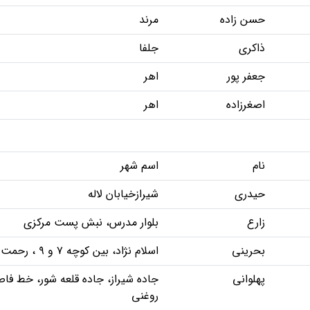
حسن زاده
مرند
ذاکری
جلفا
جعفر پور
اهر
اصغرزاده
اهر
نام
اسم شهر
حیدری
شیرازخیابان لاله
زارع
بلوار مدرس، نبش پست مرکزی
بحرینی
اسلام نژاد، بین کوچه ۷ و ۹ ، رحمت آباد
پهلوانی
جاده شیراز، جاده قلعه شور، خط ف
روغنی