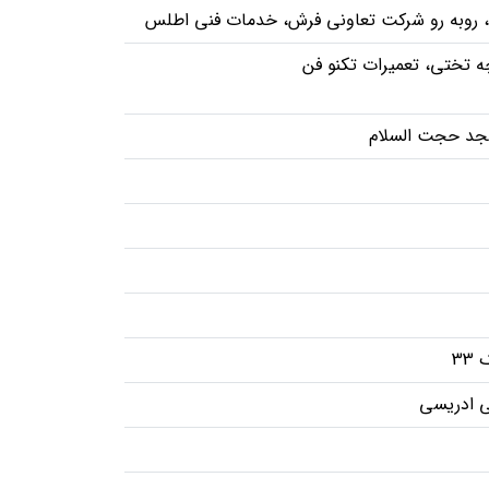
چه تختی، تعمیرات تکنو فن
سجد حجت السلام
33
نی ادریسی