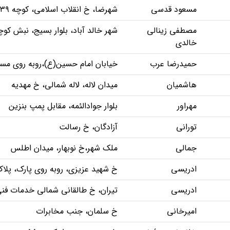
مسعود قدسی
شهرضا، خ انقلاب اسلامی، کوچه ۳۹، روبه رو شرکت تعاونی فرش، خدمات فنی اطلس
مصطفی زینالی
شهر خالد آباد، بلوار بسیج، نبش کو
خالدی
حمیدرضا عرب
خیابان امام حسین(ع)،روبه روی م
هاشمیان
میدان لاله، لاله شمالی، خ مهدیه
مهراور
بلوار جوادالئمه، مقابل پمپ بنزین
تورانی
آزادگان، خ رسالت
جمالی
ملک شهر،خ نوبهار، میدان اطلس
ادریسی
خ شهید عزیزی، روبه روی پارک، پلاک 
ادریسی
تیران، خ طالقانی شمالی خدمات ف
امیرخانی
خ سلمان، جنب مخابرات