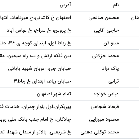
نام
آدرس
هان
محسن صالحی
اصفهان خ کاشانی،خ میرداماد، انتهای کوچه ۴۶،نمایندگی ت
حاجی آقایی
خ پروین، خ سراج، خ عباس آباد
مینو تن
خ رباط اول، ابتدای کوچه ی ۳۶، دفتر مهندسی نیکو سرما
محمد جزلانی
بین فلکه ارتش و سه راه سیمین، 
پاک نژاد
خیابان جی، اتوبان شهید بابائی
ترابی
خیابان رباط، ابتدای خ رباط3
عباس خواجه
تمام شهر اصفهان
فرهاد شجاعی
پیربکران،اول بلوار چمران، خدمات
محمود میرزایی
چادگان، خ امام جنب بانک ملی روبه
محمد توکلی دهقی
خ شریعتی، بالاتر از میدان شهدا، تع