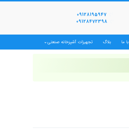
09128195947
09128472398
ا ما
بلاگ
تجهیزات آشپزخانه صنعتی