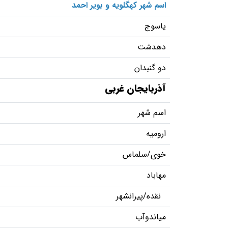
اسم شهر کهگلویه و بویر احمد
یاسوج
دهدشت
دو گنبدان
آذربایجان غربی
اسم شهر
ارومیه
خوی/سلماس
مهاباد
نقده/پیرانشهر
میاندوآب