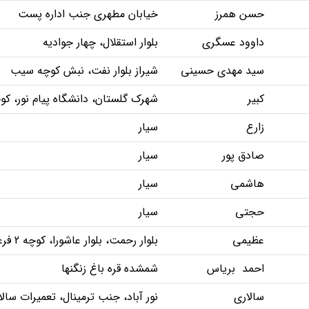
حسن همرز
خیابان مطهری جنب اداره پست
داوود عسگری
بلوار استقلال، چهار جوادیه
سید مهدی حسینی
شیراز بلوار نفت، نبش کوچه سیب
کبیر
شهرک گلستان، دانشگاه پیام نور، کوچ
زارع
سیار
صادق پور
سیار
هاشمی
سیار
حجتی
سیار
عظیمی
بلوار رحمت، بلوار عاشورا، کوچه 2 فرعی2 نبش چهارم
احمد بریاس
شمشده قره باغ زنگنها
سالاری
نور آباد، جنب ترمینال، تعمیرات سالا