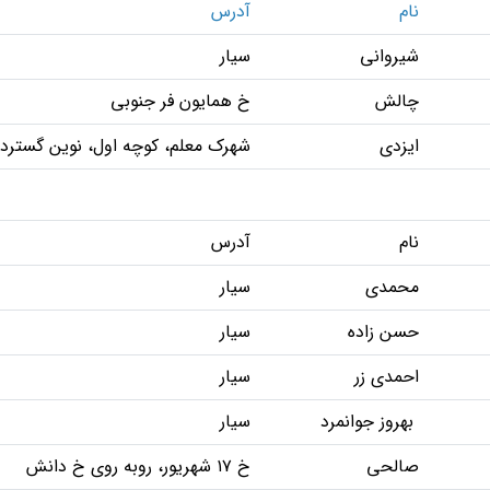
نام
آدرس
شیروانی
سیار
چالش
خ همایون فر جنوبی
ایزدی
شهرک معلم، کوچه اول، نوین گسترد
نام
آدرس
محمدی
سیار
حسن زاده
سیار
احمدی زر
سیار
بهروز جوانمرد
سیار
صالحی
خ ۱۷ شهریور، روبه روی خ دانش