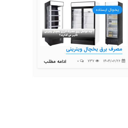
یخچال ایستاده
مصرف برق یخچال ویترینی
1404/06/26
737
0
ادامه مطلب