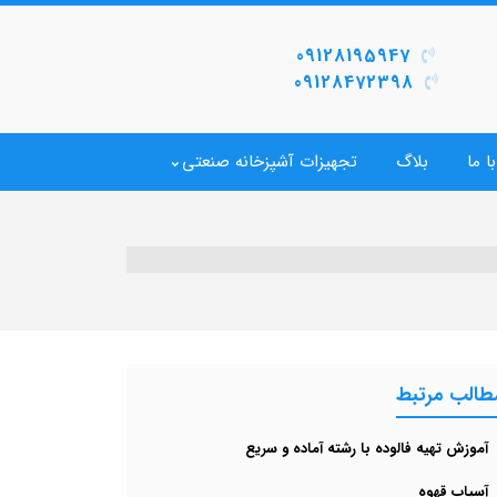
09128195947
09128472398
ا ما
بلاگ
تجهیزات آشپزخانه صنعتی
طالب مرتبط
آموزش تهیه فالوده با رشته آماده و سریع
آسیاب قهوه