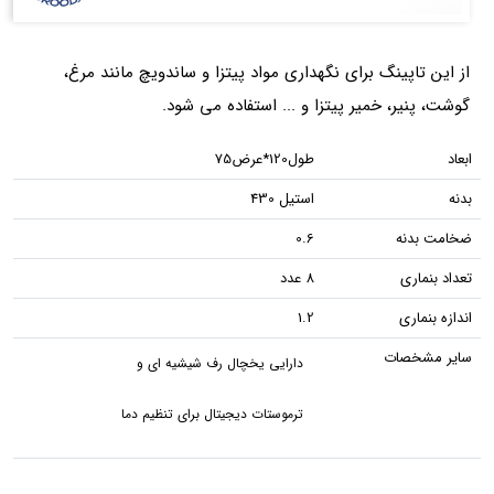
از این تاپینگ برای نگهداری مواد پیتزا و ساندویچ مانند مرغ،
گوشت، پنیر، خمیر پیتزا و ... استفاده می شود.
ابعاد
طول120*عرض75
بدنه
استیل 430
ضخامت بدنه
0.6
تعداد بنماری
8 عدد
اندازه بنماری
1.2
سایر مشخصات
دارایی یخچال رف شیشیه ای و
ترموستات دیجیتال برای تنظیم دما