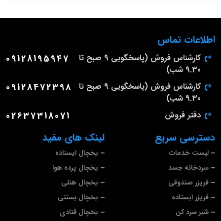
اطلاعات تماس
کارشناس فروش (پاسخگویی 9 صبح تا
09128195947
9.30 شب)
کارشناس فروش (پاسخگویی 9 صبح تا
09128472398
9.30 شب)
دفتر فروش
02637318071
دسترسی سریع
لینک های مفید
لیست خدمات
یخچال ایستاده
سردخانه جسد
یخچال پرده هوا
فریزر صندوقی
یخچال هتلی
فریزر ایستاده
یخچال بستنی
شیر سرد کن
یخچال قنادی