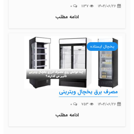
0
1137
1404/06/26
ادامه مطلب
یخچال ایستاده
مصرف برق یخچال ویترینی
0
753
1404/06/26
ادامه مطلب