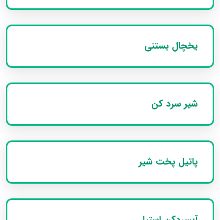
یخچال بستنی
شیر سرد کن
پاتیل پخت شیر
آبسردکن استیل