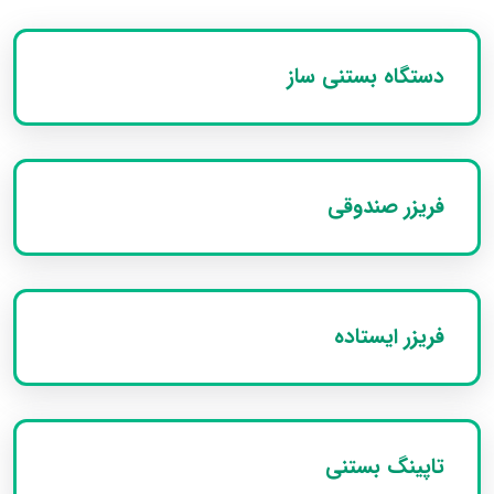
دستگاه بستنی ساز
فریزر صندوقی
فریزر ایستاده
تاپینگ بستنی