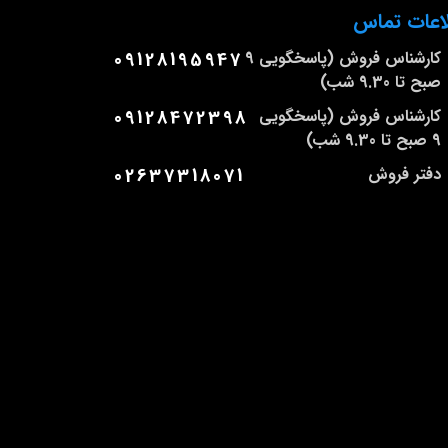
اعات تماس
کارشناس فروش (پاسخگویی 9
09128195947
صبح تا 9.30 شب)
کارشناس فروش (پاسخگویی
09128472398
9 صبح تا 9.30 شب)
دفتر فروش
02637318071