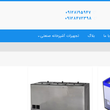
09128195947
09128472398
ا ما
بلاگ
تجهیزات آشپزخانه صنعتی