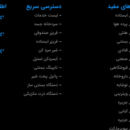
ای مفید
دسترسی سریع
اطل
ایستاده
لیست خدمات
پرده هوا
سردخانه جسد
 هتلی
فریزر صندوقی
 بستنی
فریزر ایستاده
قنادی
شیر سرد کن
 صنعتی
آبسردکن استیل
 فروشگاهی
تاپینگ بستنی
داروخانه
پاتیل پخت شیر
نوشابه
دستگاه بستنی ساز
ویترینی
دستگاه ذرت مکزیکی
جزیره
کبابی
جزیره
 سوپرمارکت