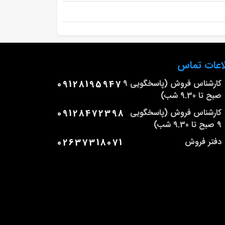
اعات تماس
کارشناس فروش (پاسخگویی 9
09128195947
صبح تا 9.30 شب)
کارشناس فروش (پاسخگویی
09128472398
9 صبح تا 9.30 شب)
دفتر فروش
02637318071