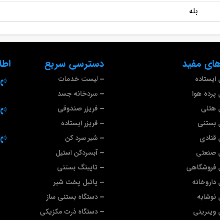
بله
ای مفید
دسترسی سریع
اطل
ایستاده
لیست خدمات
پرده هوا
سردخانه جسد
 هتلی
فریزر صندوقی
 بستنی
فریزر ایستاده
قنادی
شیر سرد کن
 صنعتی
آبسردکن استیل
 فروشگاهی
تاپینگ بستنی
داروخانه
پاتیل پخت شیر
نوشابه
دستگاه بستنی ساز
ویترینی
دستگاه ذرت مکزیکی