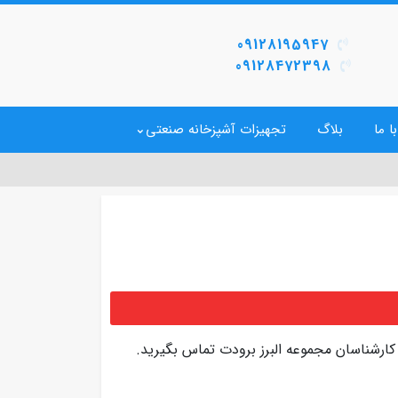
09128195947
09128472398
ا ما
بلاگ
تجهیزات آشپزخانه صنعتی
کارشناسان مجموعه البرز برودت تماس بگیرید.