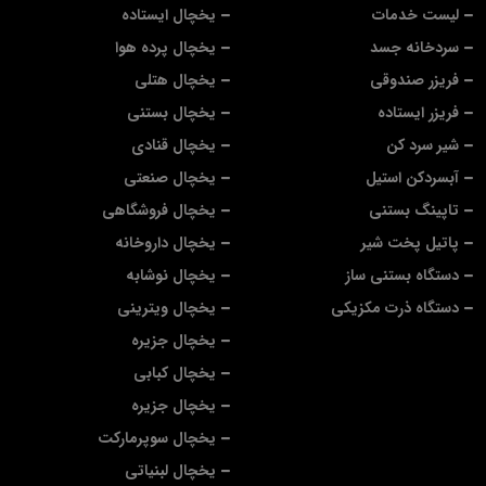
لیست خدمات
یخچال ایستاده
سردخانه جسد
یخچال پرده هوا
فریزر صندوقی
یخچال هتلی
فریزر ایستاده
یخچال بستنی
شیر سرد کن
یخچال قنادی
آبسردکن استیل
یخچال صنعتی
تاپینگ بستنی
یخچال فروشگاهی
پاتیل پخت شیر
یخچال داروخانه
دستگاه بستنی ساز
یخچال نوشابه
دستگاه ذرت مکزیکی
یخچال ویترینی
یخچال جزیره
یخچال کبابی
یخچال جزیره
یخچال سوپرمارکت
یخچال لبنیاتی