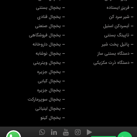
فریزر ایستاده
یخچال بستنی
شیر سرد کن
یخچال قنادی
آبسردکن استیل
یخچال صنعتی
تاپینگ بستنی
یخچال فروشگاهی
پاتیل پخت شیر
یخچال داروخانه
دستگاه بستنی ساز
یخچال نوشابه
دستگاه ذرت مکزیکی
یخچال ویترینی
یخچال جزیره
یخچال کبابی
یخچال جزیره
یخچال سوپرمارکت
یخچال لبنیاتی
یخچال کینو