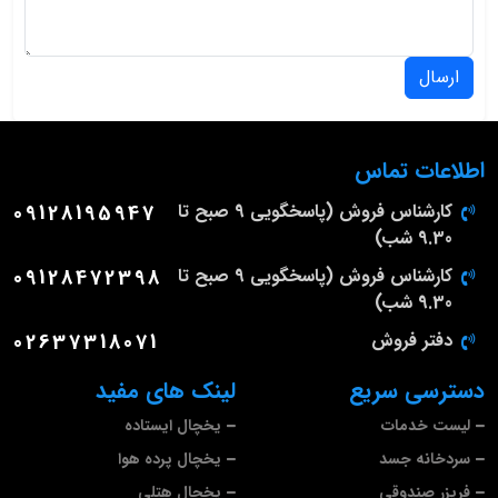
ارسال
اطلاعات تماس
کارشناس فروش (پاسخگویی 9 صبح تا
09128195947
9.30 شب)
کارشناس فروش (پاسخگویی 9 صبح تا
09128472398
9.30 شب)
دفتر فروش
02637318071
دسترسی سریع
لینک های مفید
لیست خدمات
یخچال ایستاده
سردخانه جسد
یخچال پرده هوا
فریزر صندوقی
یخچال هتلی