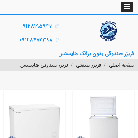
09128195947
09128472398
فریزر صندوقی بدون برفک هایسنس
صفحه اصلی
فریزر صنعتی
فریزر صندوقی هایسنس