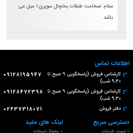
سلام. ضخامت طبقات یخچال سوپری 1 میل می
باشد.
اطلاعات تماس
کارشناس فروش (پاسخگویی 9 صبح تا
09128195947
9.30 شب)
کارشناس فروش (پاسخگویی 9 صبح تا
09128472398
9.30 شب)
دفتر فروش
02637318071
دسترسی سریع
لینک های مفید
لیست خدمات
یخچال ایستاده