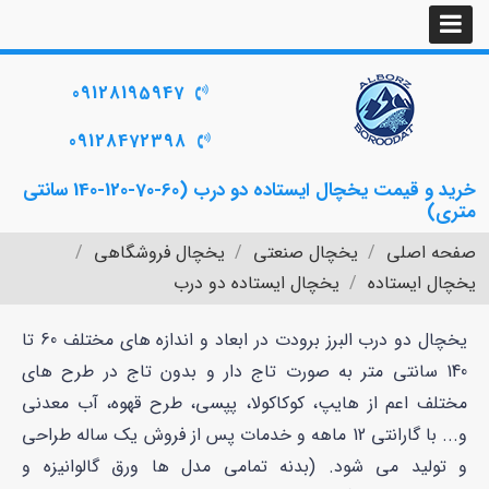
09128195947
09128472398
خرید و قیمت یخچال ایستاده دو درب (60-70-120-140 سانتی
متری)
صفحه اصلی
یخچال صنعتی
یخچال فروشگاهی
یخچال ایستاده
یخچال ایستاده دو درب
یخچال دو درب البرز برودت در ابعاد و اندازه های مختلف 60 تا
140 سانتی متر به صورت تاج دار و بدون تاج در طرح های
مختلف اعم از هایپ، کوکاکولا، پپسی، طرح قهوه، آب معدنی
و... با گارانتی 12 ماهه و خدمات پس از فروش یک ساله طراحی
و تولید می شود. (بدنه تمامی مدل ها ورق گالوانیزه و