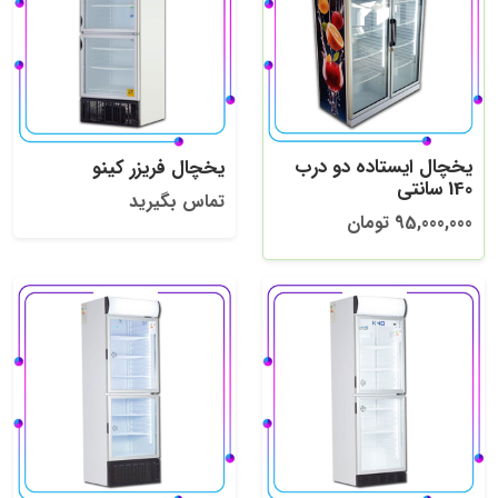
یخچال ایستاده دو درب
یخچال فریزر کینو
140 سانتی
تماس بگیرید
95,000,000 تومان