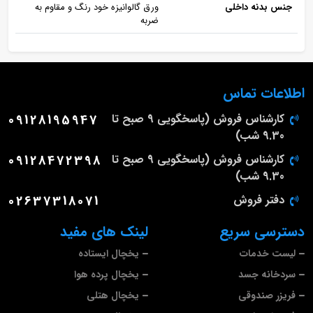
جنس بدنه داخلی
ورق گالوانیزه خود رنگ و مقاوم به
ضربه
اطلاعات تماس
کارشناس فروش (پاسخگویی 9 صبح تا
09128195947
9.30 شب)
کارشناس فروش (پاسخگویی 9 صبح تا
09128472398
9.30 شب)
دفتر فروش
02637318071
دسترسی سریع
لینک های مفید
لیست خدمات
یخچال ایستاده
سردخانه جسد
یخچال پرده هوا
فریزر صندوقی
یخچال هتلی