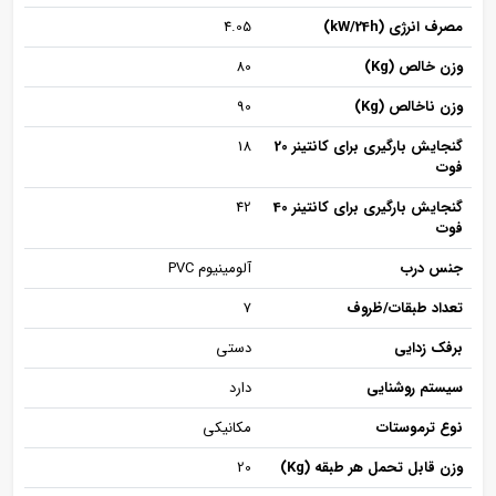
مصرف انرژی (kW/24h)
4.05
وزن خالص (Kg)
80
وزن ناخالص (Kg)
90
گنجایش بارگیری برای کانتینر 20
18
فوت
گنجایش بارگیری برای کانتینر 40
42
فوت
جنس درب
آلومینیوم PVC
تعداد طبقات/ظروف
7
برفک زدایی
دستی
سیستم روشنایی
دارد
نوع ترموستات
مکانیکی
وزن قابل تحمل هر طبقه (Kg)
20