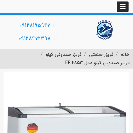
09128195947
09128472398
خانه
فریزر صنعتی
فریزر صندوقی کینو
فریزر صندوقی کینو مدل EFI4853