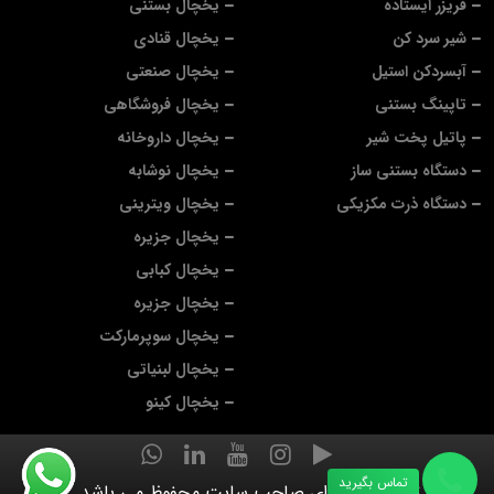
فریزر ایستاده
یخچال بستنی
شیر سرد کن
یخچال قنادی
آبسردکن استیل
یخچال صنعتی
تاپینگ بستنی
یخچال فروشگاهی
پاتیل پخت شیر
یخچال داروخانه
دستگاه بستنی ساز
یخچال نوشابه
دستگاه ذرت مکزیکی
یخچال ویترینی
یخچال جزیره
یخچال کبابی
یخچال جزیره
یخچال سوپرمارکت
یخچال لبنیاتی
یخچال کینو
تماس بگیرید
تمام حقوق برای صاحب سایت محفوظ می باشد.