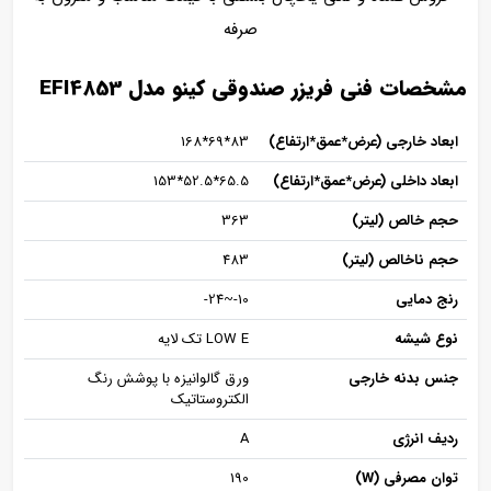
صرفه
مشخصات فنی فریزر صندوقی کینو مدل EFI4853
ابعاد خارجی (عرض*عمق*ارتفاع)
83*69*168
ابعاد داخلی (عرض*عمق*ارتفاع)
65.5*52.5*153
حجم خالص (لیتر)
363
حجم ناخالص (لیتر)
483
رنج دمایی
10-~24-
نوع شیشه
LOW E تک لایه
جنس بدنه خارجی
ورق گالوانیزه با پوشش رنگ
الکتروستاتیک
ردیف انرژی
A
توان مصرفی (W)
190