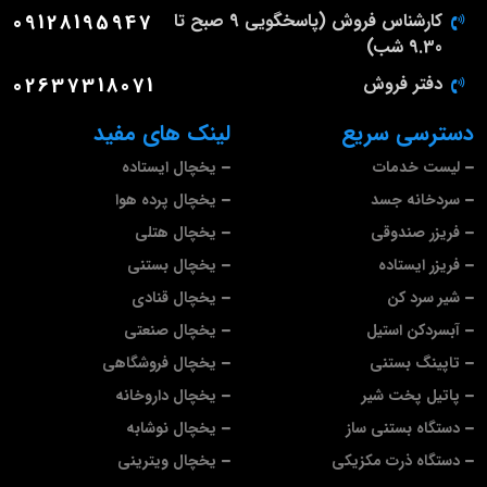
کارشناس فروش (پاسخگویی 9 صبح تا
09128195947
9.30 شب)
دفتر فروش
02637318071
دسترسی سریع
لینک های مفید
لیست خدمات
یخچال ایستاده
سردخانه جسد
یخچال پرده هوا
فریزر صندوقی
یخچال هتلی
فریزر ایستاده
یخچال بستنی
شیر سرد کن
یخچال قنادی
آبسردکن استیل
یخچال صنعتی
تاپینگ بستنی
یخچال فروشگاهی
پاتیل پخت شیر
یخچال داروخانه
دستگاه بستنی ساز
یخچال نوشابه
دستگاه ذرت مکزیکی
یخچال ویترینی