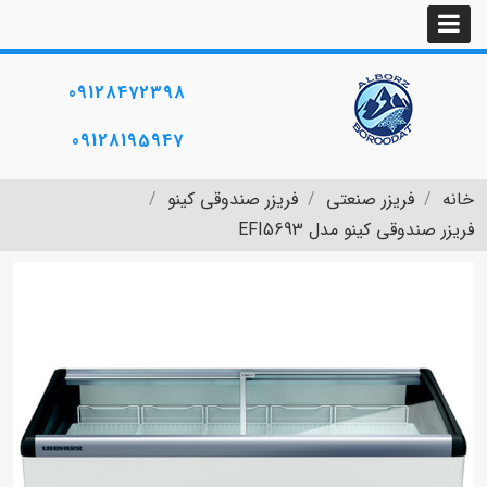
09128472398
09128195947
خانه
فریزر صنعتی
فریزر صندوقی کینو
فریزر صندوقی کینو مدل EFI5693