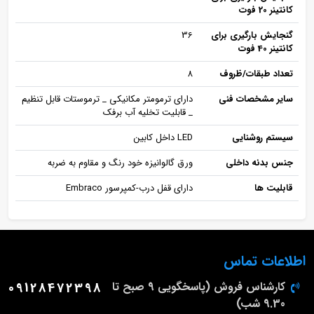
کانتینر 20 فوت
گنجایش بارگیری برای
36
کانتینر 40 فوت
تعداد طبقات/ظروف
8
سایر مشخصات فنی
دارای ترمومتر مکانیکی _ ترموستات قابل تنظیم
_ قابلیت تخلیه آب برفک
سیستم روشنایی
LED داخل کابین
جنس بدنه داخلی
ورق گالوانیزه خود رنگ و مقاوم به ضربه
قابلیت ها
دارای قفل درب-کمپرسور Embraco
اطلاعات تماس
کارشناس فروش (پاسخگویی 9 صبح تا
09128472398
9.30 شب)