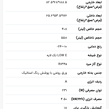
ابعاد خارجی
188.5*68*82.5
(عرض*عمق*ارتفاع)
ابعاد داخلی
176*53.5*65.6
(عرض*عمق*ارتفاع)
حجم خالص (لیتر)
408
حجم ناخالص (لیتر)
558
رنج دمایی
10-~24-
نوع شیشه
LOW E تک لایه
نوع گاز مبرد
R134a
جنس بدنه خارجی
ورق روغنی با پوشش رنگ استاتیک
ردیف انرژی
A
توان مصرفی (W)
231
مصرف انرژی (kW/24h)
4.50
گنجایش بارگیری برای
18