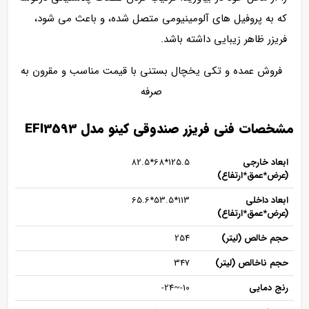
که به پروفیل های آلومینیومی متصل شده، و باعث می شود،
فریزر ظاهر زیبایی داشته باشد.
فروش عمده و تکی یخچال بستنی با قیمت مناسب و مقرون به
صرفه
مشخصات فنی فریزر صندوقی کینو مدل EFI3593
ابعاد خارجی
125.5*68*82.5
(عرض*عمق*ارتفاع)
ابعاد داخلی
113*53.5*65.6
(عرض*عمق*ارتفاع)
حجم خالص (لیتر)
254
حجم ناخالص (لیتر)
347
رنج دمایی
10-~24-