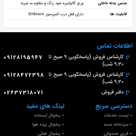
جنس بدنه داخلی
ورق گالوانیزه خود رنگ و مقاوم به ضربه
قابلیت ها
دارای قفل درب-کمپرسور Embraco
اطلاعات تماس
کارشناس فروش (پاسخگویی 9 صبح تا
09128195947
9.30 شب)
کارشناس فروش (پاسخگویی 9 صبح تا
09128472398
9.30 شب)
دفتر فروش
02637318071
دسترسی سریع
لینک های مفید
لیست خدمات
یخچال ایستاده
سردخانه جسد
یخچال پرده هوا
فریزر صندوقی
یخچال هتلی