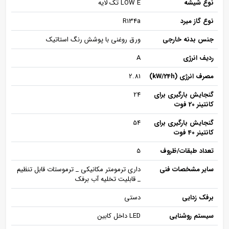
نوع شیشه
LOW E تک لایه
نوع گاز میرد
R134a
جنس بدنه خارجی
ورق روغنی با پوشش رنگ استاتیک
ردیف انرژی
A
مصرف انرژی (kW/24h)
2.81
گنجایش بارگیری برای
24
کانتینر 20 فوت
گنجایش بارگیری برای
54
کانتینر 40 فوت
تعداد طبقات/ظروف
5
سایر مشخصات فنی
داری ترمومتر مکانیکی _ ترموستات قابل تنظیم
_ قابلیت تخلیه آب برفک
برفک زدایی
دستی
سیستم روشنایی
LED داخل کابین