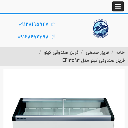
09128195947
09128472398
خانه
فریزر صنعتی
فریزر صندوقی کینو
فریزر صندوقی کینو مدل EFI3593