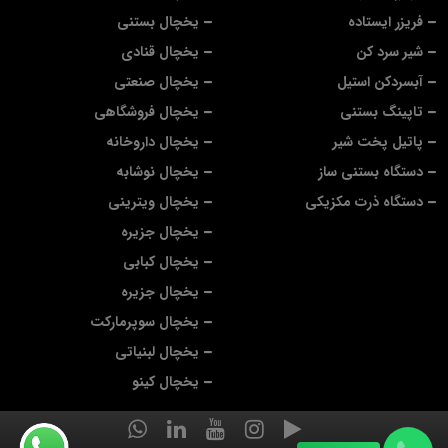
فریزر ایستاده
یخچال بستنی
شیر سرد کن
یخچال قنادی
آبسردکن استیل
یخچال صنعتی
تاپینگ بستنی
یخچال فروشگاهی
پاتیل پخت شیر
یخچال داروخانه
دستگاه بستنی ساز
یخچال نوشابه
دستگاه ذرت مکزیکی
یخچال ویترینی
یخچال جزیره
یخچال کبابی
یخچال جزیره
یخچال سوپرمارکت
یخچال لبنیاتی
یخچال کینو