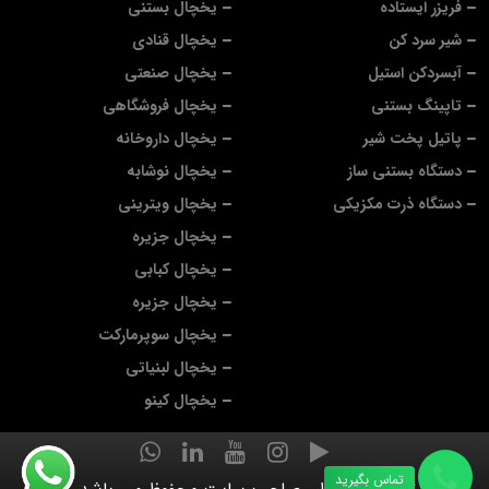
فریزر ایستاده
یخچال بستنی
شیر سرد کن
یخچال قنادی
آبسردکن استیل
یخچال صنعتی
تاپینگ بستنی
یخچال فروشگاهی
پاتیل پخت شیر
یخچال داروخانه
دستگاه بستنی ساز
یخچال نوشابه
دستگاه ذرت مکزیکی
یخچال ویترینی
یخچال جزیره
یخچال کبابی
یخچال جزیره
یخچال سوپرمارکت
یخچال لبنیاتی
یخچال کینو
تماس بگیرید