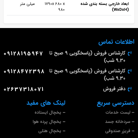
ابعاد خارجی بسته بندی شده
1790x 680 x
میلی متر
980
(WxDxH)
اطلاعات تماس
کارشناس فروش (پاسخگویی 9 صبح تا
09128195947
9.30 شب)
کارشناس فروش (پاسخگویی 9 صبح تا
09128472398
9.30 شب)
دفتر فروش
02637318071
دسترسی سریع
لینک های مفید
لیست خدمات
یخچال ایستاده
سردخانه جسد
یخچال پرده هوا
فریزر صندوقی
یخچال هتلی