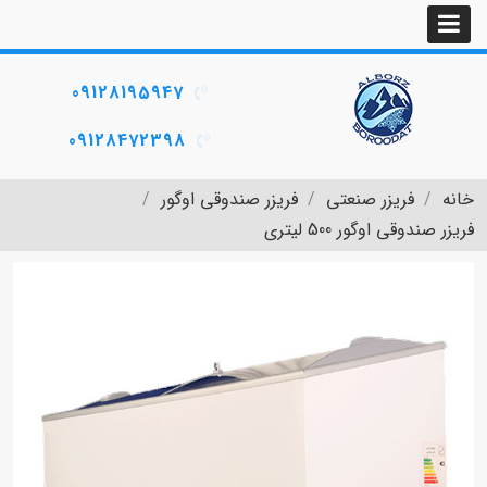
09128195947
09128472398
خانه
فریزر صنعتی
فریزر صندوقی اوگور
فریزر صندوقی اوگور 500 لیتری