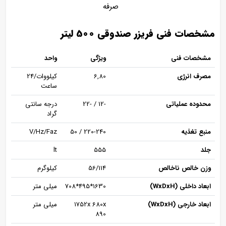
صرفه
مشخصات فنی فریزر صندوقی 500 لیتر
مشخصات فنی
ویژگی
واحد
مصرف انرژی
6,80
کیلووات/24
ساعت
محدوده عملیاتی
-12 / -22
درجه سانتی
گراد
منبع تغذیه
220-240 / 50
V/Hz/Faz
جلد
555
lt
وزن خالص ناخالص
56/114
کیلوگرم
ابعاد داخلی (WxDxH)
1630*495*708
میلی متر
ابعاد خارجی (WxDxH)
1752x 680x
میلی متر
890