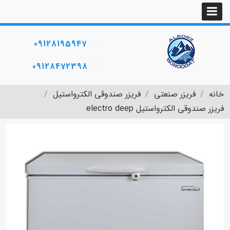
09128195947
09128472398
خانه
فریزر صنعتی
فریزر صندوقی الکترواستیل
فریزر صندوقی الکترواستیل electro deep