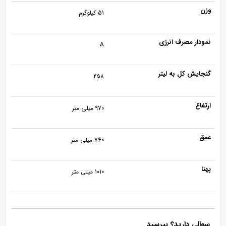
وزن
51 کیلوگرم
نمودار مصرف انرژی
A
گنجایش کل به لیتر
258
ارتفاع
970 میلی متر
عمق
740 میلی متر
پهنا
1010 میلی متر
سوالی دارید؟ بپرسید...