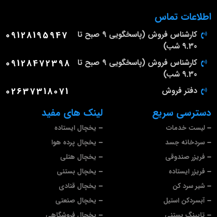
اطلاعات تماس
کارشناس فروش (پاسخگویی 9 صبح تا
09128195947
9.30 شب)
کارشناس فروش (پاسخگویی 9 صبح تا
09128472398
9.30 شب)
دفتر فروش
02637318071
دسترسی سریع
لینک های مفید
لیست خدمات
یخچال ایستاده
سردخانه جسد
یخچال پرده هوا
فریزر صندوقی
یخچال هتلی
فریزر ایستاده
یخچال بستنی
شیر سرد کن
یخچال قنادی
آبسردکن استیل
یخچال صنعتی
تاپینگ بستنی
یخچال فروشگاهی