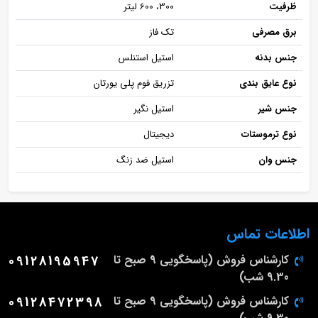
ظرفیت
300، 600 لیتر
برق مصرفی
تک فاز
جنس بدنه
استیل استنلس
نوع عایق بندی
تزریق فوم پلی یورتان
جنس شیر
استیل نگیر
نوع ترموستات
دیجیتال
جنس وان
استیل ضد زنگ
اطلاعات تماس
کارشناس فروش (پاسخگویی 9 صبح تا
09128195947
9.30 شب)
کارشناس فروش (پاسخگویی 9 صبح تا
09128472398