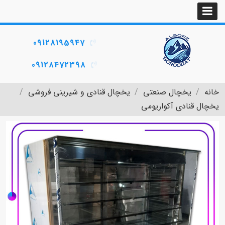
09128195947
09128472398
خانه
یخچال صنعتی
یخچال قنادی و شیرینی فروشی
یخچال قنادی آکواریومی