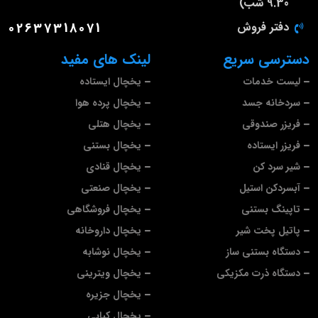
9.30 شب)
دفتر فروش
02637318071
دسترسی سریع
لینک های مفید
لیست خدمات
یخچال ایستاده
سردخانه جسد
یخچال پرده هوا
فریزر صندوقی
یخچال هتلی
فریزر ایستاده
یخچال بستنی
شیر سرد کن
یخچال قنادی
آبسردکن استیل
یخچال صنعتی
تاپینگ بستنی
یخچال فروشگاهی
پاتیل پخت شیر
یخچال داروخانه
دستگاه بستنی ساز
یخچال نوشابه
دستگاه ذرت مکزیکی
یخچال ویترینی
یخچال جزیره
یخچال کبابی