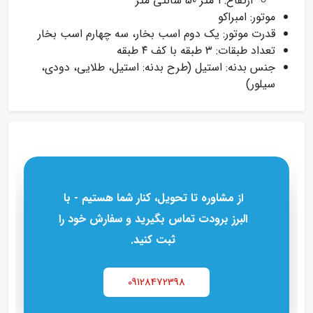
ارتفاع: 1 متر 50 سانتی متر
موتور: امبراکو
قدرت موتور: یک دوم اسب بخار، سه چهارم اسب بخار
تعداد طبقات: ۳ طبقه با کف ۴ طبقه
جنس بدنه: استیل (طرح بدنه: استیل، طلایی، دودی،
سیلور)
از مشاوره تا تحویل، کنار شما هستیم - با
البرز برودت تماس بگیرید و سفارش خود را
ثبت کنید.
09128472398