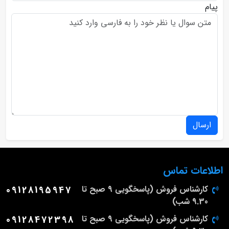
پیام
ارسال
اطلاعات تماس
کارشناس فروش (پاسخگویی 9 صبح تا
09128195947
9.30 شب)
کارشناس فروش (پاسخگویی 9 صبح تا
09128472398