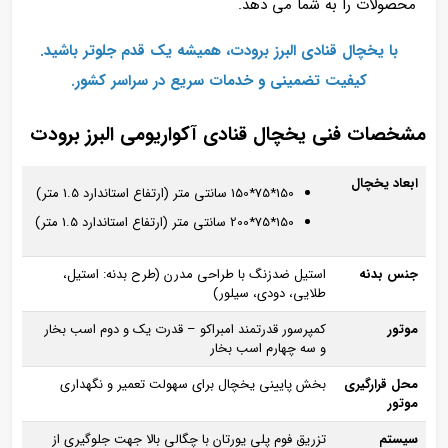
محصولات را به شما می‌ دهد.
با یخچال‌ قنادی البرز برودت، همیشه یک قدم جلوتر باشید.
کیفیت تضمینی و خدمات سریع در سراسر کشور.
مشخصات فنی یخچال قنادی آکواریومی البرز برودت
ابعاد یخچال
150*75*150 سانتی‌ متر (ارتفاع استاندارد 1.5 متر)
150*75*200 سانتی‌ متر (ارتفاع استاندارد 1.5 متر)
جنس بدنه
استیل ضدزنگ با طراحی مدرن (طرح بدنه: استیل،
طلایی، دودی، سیلور)
موتور
کمپرسور قدرتمند امبراکو – قدرت یک و دوم اسب بخار
و سه چهارم اسب بخار
محل قرارگیری
بخش پایینی یخچال برای سهولت تعمیر و نگهداری
موتور
سیستم
تزریق فوم پلی‌ یورتان با چگالی بالا جهت جلوگیری از