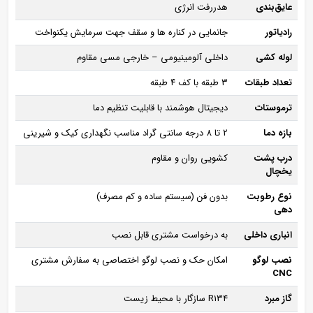
عایق‌بندی
هدررفت انرژی
رادیاتور
جانمایی در کناره‌ ها و سقف جهت سرمایش یکنواخت
لوله‌ کشی
داخلی آلومینیومی – خارجی مسی مقاوم
تعداد طبقات
۳ طبقه با کف ۴ طبقه
ترموستات
دیجیتال هوشمند با قابلیت تنظیم دما
بازه دما
2 تا 8 درجه سانتی‌ گراد مناسب نگهداری کیک و شیرینی
درب پشت
کشویی روان و مقاوم
یخچال
نوع رطوبت‌
بدون فن (سیستم ساده و کم‌ مصرف)
دهی
انباری داخلی
به درخواست مشتری قابل نصب
نصب لوگو
امکان حک و نصب لوگو اختصاصی به سفارش مشتری
CNC
گاز مبرد
R134 سازگار با محیط زیست