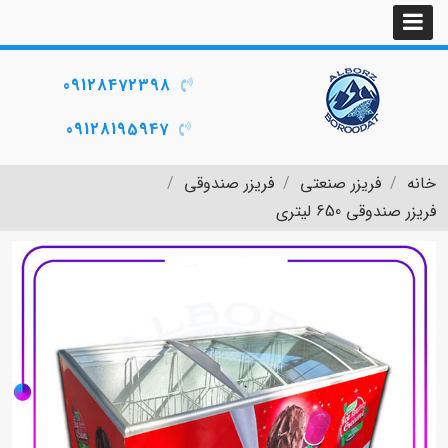
09128472398
09128195947
خانه
فریزر صنعتی
فریزر صندوقی
فریزر صندوقی 650 لیتری