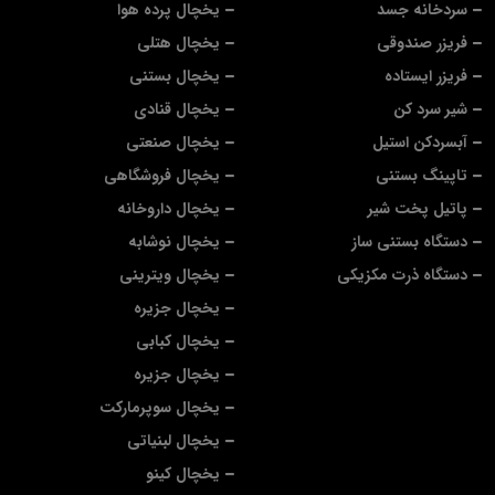
سردخانه جسد
یخچال پرده هوا
فریزر صندوقی
یخچال هتلی
فریزر ایستاده
یخچال بستنی
شیر سرد کن
یخچال قنادی
آبسردکن استیل
یخچال صنعتی
تاپینگ بستنی
یخچال فروشگاهی
پاتیل پخت شیر
یخچال داروخانه
دستگاه بستنی ساز
یخچال نوشابه
دستگاه ذرت مکزیکی
یخچال ویترینی
یخچال جزیره
یخچال کبابی
یخچال جزیره
یخچال سوپرمارکت
یخچال لبنیاتی
یخچال کینو