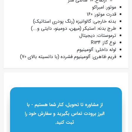
ارتفاع: 90 سانتی متر
موتور: امبراکو
قدرت موتور: 160
بدنه خارجی: گالوانیزه (رنگ پودری استاتیک)
طرج بدنه: استیکر (میهن، دومینو، دایتی و...)
ترموستات: دیجیتال
نوع گاز: R134
لوله داخلی: آلومینیوم
فریم ظاهری: آلومینیوم فشرده (با دانسیته بالای 70)
از مشاوره تا تحویل، کنار شما هستیم - با
البرز برودت تماس بگیرید و سفارش خود را
ثبت کنید.