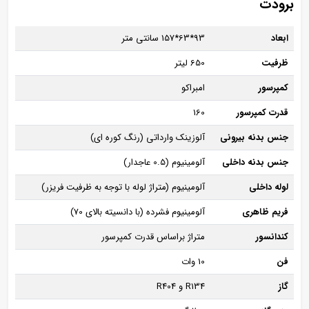
برودت
ابعاد
93*63*157 سانتی متر
ظرفیت
650 لیتر
کمپرسور
امبراکو
قدرت کمپرسور
160
جنس بدنه بیرونی
آلوزینک وارداتی (رنگ کوره ای)
جنس بدنه داخلی
آلومینیوم (0.5 عاجدار)
لوله داخلی
آلومینیوم (متراژ لوله با توجه به ظرفیت فریزر)
فریم ظاهری
آلومینیوم فشرده (با دانسیته بالای 70)
کندانسور
متراژ براساس قدرت کمپرسور
فن
10 وات
گاز
R134 و R404