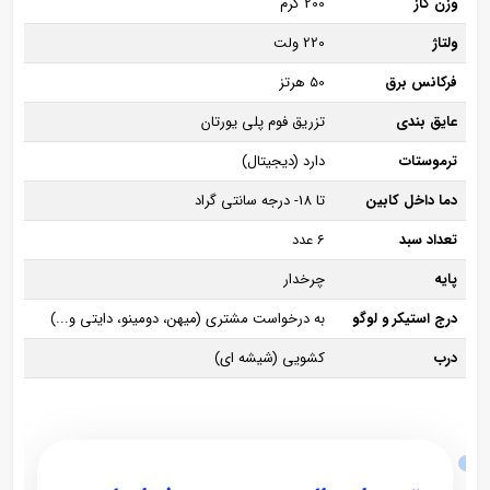
وزن گاز
200 گرم
ولتاژ
220 ولت
فرکانس برق
50 هرتز
عایق بندی
تزریق فوم پلی یورتان
ترموستات
دارد (دیجیتال)
دما داخل کابین
تا 18- درجه سانتی گراد
تعداد سبد
6 عدد
پایه
چرخدار
درج استیکر و لوگو
به درخواست مشتری (میهن، دومینو، دایتی و...)
درب
کشویی (شیشه ای)