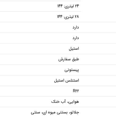
24 لیتری: 144
28 لیتری: 144
دارد
دارد
استیل
طبق سفارش
پیستونی
استنلس استیل
R22
هوایی، آب خنک
جلاتو، بستنی میوه ای، سنتی