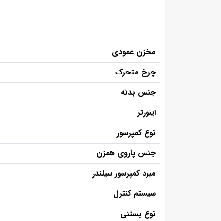
مخزن عمودی
چرخ متحرک
جنس بدنه
اینورتر
نوع کمپرسور
جنس پاروی همزن
مبرد کمپرسور سیلندر
سیستم کنترل
نوع بستنی