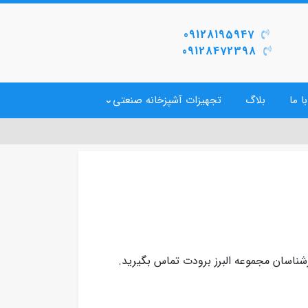
09128195947
09128472398
ا ما
بلاگ
تجهیزات آشپزخانه صنعتی
شناسان مجموعه البرز برودت تماس بگیرید.