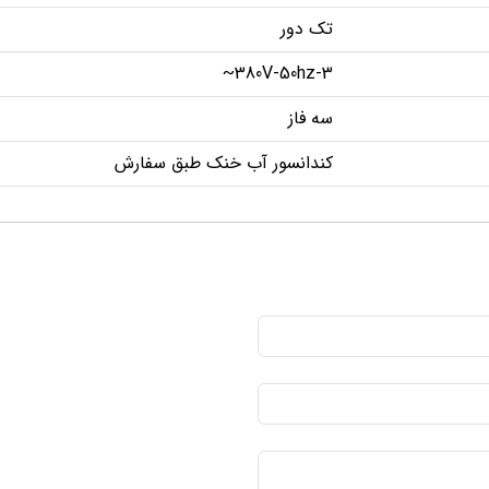
تک دور
380V-50hz-3~
سه فاز
کندانسور آب خنک طبق سفارش