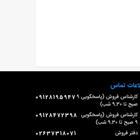
اعات تماس
کارشناس فروش (پاسخگویی 9
09128195947
صبح تا 9.30 شب)
کارشناس فروش (پاسخگویی
09128472398
9 صبح تا 9.30 شب)
دفتر فروش
02637318071