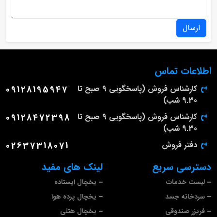
ارسال
اطلاعات تماس
کارشناس فروش (پاسخگویی 9 صبح تا
09128195947
9.30 شب)
کارشناس فروش (پاسخگویی 9 صبح تا
09128472398
9.30 شب)
دفتر فروش
02637318071
دسترسی سریع
لینک های مفید
لیست خدمات
یخچال ایستاده
سردخانه جسد
یخچال پرده هوا
فریزر صندوقی
یخچال هتلی