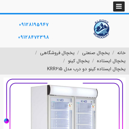
09128195947
09128472398
خانه
یخچال صنعتی
یخچال فروشگاهی
یخچال ایستاده
یخچال کینو
یخچال ایستاده کینو دو درب مدل KRR615