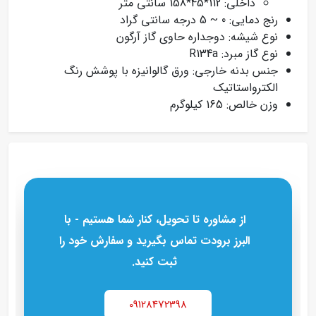
داخلی: 112*45*158 سانتی متر
رنج دمایی: 0 ~ 5 درجه سانتی گراد
نوع شیشه: دوجداره حاوی گاز آرگون
نوع گاز مبرد: R134a
جنس بدنه خارجی: ورق گالوانیزه با پوشش رنگ
الکترواستاتیک
وزن خالص: 165 کیلوگرم
از مشاوره تا تحویل، کنار شما هستیم - با
البرز برودت تماس بگیرید و سفارش خود را
ثبت کنید.
09128472398