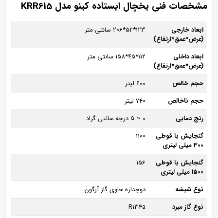
مشخصات فنی يخچال ایستاده کینو مدل KRR615
ابعاد خارجی
123*52*206 سانتی متر
(عرض*عمق*ارتفاع)
ابعاد داخلی
112*45*158 سانتی متر
(عرض*عمق*ارتفاع)
حجم خالص
600 لیتر
حجم ناخالص
740 لیتر
رنج دمایی
0 ~ 5 درجه سانتی گراد
گنجایش با قوطی
1100
300 میلی لیتری
گنجایش با قوطی
156
1500 میلی لیتری
نوع شیشه
دوجداره حاوی گاز آرگون
نوع گاز مبرد
R134a