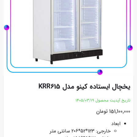
یخچال ایستاده کینو مدل KRR615
تاریخ آپدیت محصول
1405/03/19
151,100,000 تومان
ابعاد
خارجی: 123*52*206 سانتی متر