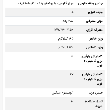
جنس بدنه خارجی
ورق گالوانیزه با پوشش رنگ الکترواستاتیک
ردیف انرژی
A
توان مصرفی
280 وات
مصرف انرژی
3.56 kW/24h
وزن خالص
165 کیلوگرم
وزن ناخالص
172 کیلوگرم
گنجایش بارگیری
12
برای کانتینر 20
فوت
گنجایش بارگیری
27
برای کانتینر 40
فوت
جنس درب
آلومینیوم سنگین
تعداد طبقات/
10
ظروف