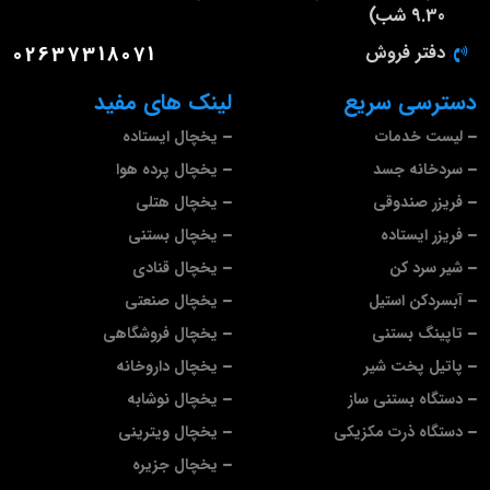
9.30 شب)
دفتر فروش
02637318071
دسترسی سریع
لینک های مفید
لیست خدمات
یخچال ایستاده
سردخانه جسد
یخچال پرده هوا
فریزر صندوقی
یخچال هتلی
فریزر ایستاده
یخچال بستنی
شیر سرد کن
یخچال قنادی
آبسردکن استیل
یخچال صنعتی
تاپینگ بستنی
یخچال فروشگاهی
پاتیل پخت شیر
یخچال داروخانه
دستگاه بستنی ساز
یخچال نوشابه
دستگاه ذرت مکزیکی
یخچال ویترینی
یخچال جزیره