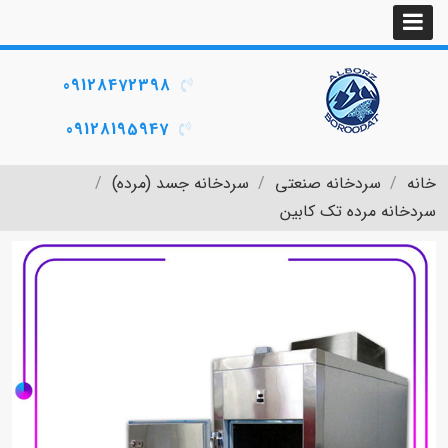
09128472398
09128195947
خانه
سردخانه صنعتی
سردخانه جسد (مرده)
سردخانه مرده تک کابین