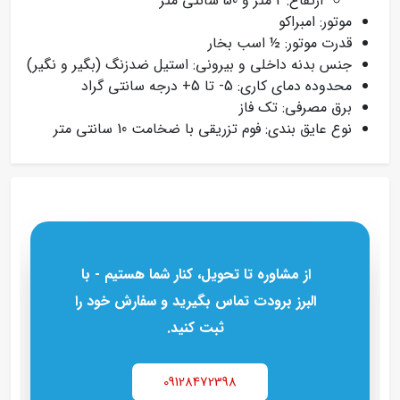
ارتفاع: 2 متر و 50 سانتی متر
موتور: امبراکو
قدرت موتور: ½ اسب بخار
جنس بدنه داخلی و بیرونی: استیل ضدزنگ (بگیر و نگیر)
محدوده دمای کاری: 5- تا 5+ درجه سانتی‌ گراد
برق مصرفی: تک‌ فاز
نوع عایق‌ بندی: فوم تزریقی با ضخامت 10 سانتی‌ متر
از مشاوره تا تحویل، کنار شما هستیم - با
البرز برودت تماس بگیرید و سفارش خود را
ثبت کنید.
09128472398