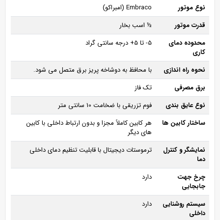
نوع موتور
Embraco (امبراکو)
قدرت موتور
½ اسب بخار
محدوده دمای
5- تا 5+ درجه سانتی‌ گراد
کاری
نحوه راه‌ اندازی
با محافظ به دوشاخه پریز برق متصل می‌ شود.
برق مصرفی
تک‌ فاز
نوع عایق‌ بندی
فوم تزریقی با ضخامت 10 سانتی‌ متر
ساختار کابین‌ ها
هر کابین کاملاً مجزا و بدون ارتباط داخلی با کابین‌
های دیگر
نمایشگر و کنترل
ترموستات دیجیتال با قابلیت تنظیم دمای داخلی
دما
چرخ جهت
دارد
جابجایی
سیستم روشنایی
دارد
داخلی