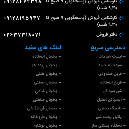
کارشناس فروش (پاسخگویی 9 صبح تا
09128472398
9.30 شب)
کارشناس فروش (پاسخگویی 9 صبح تا
09128195947
9.30 شب)
دفتر فروش
02637318071
دسترسی سریع
لینک های مفید
لیست خدمات
یخچال ایستاده
سردخانه جسد
یخچال پرده هوا
فریزر صندوقی
یخچال هتلی
فریزر ایستاده
یخچال بستنی
شیر سرد کن
یخچال قنادی
آبسردکن استیل
یخچال صنعتی
تاپینگ بستنی
یخچال فروشگاهی
پاتیل پخت شیر
یخچال داروخانه
دستگاه بستنی ساز
یخچال نوشابه