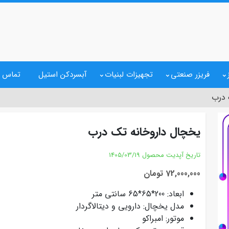
فریزر صنعتی
تجهیزات لبنیات
آبسردکن استیل
تماس ب
 درب
یخچال داروخانه تک درب
تاریخ آپدیت محصول
1405/03/19
72,000,000 تومان
ابعاد: 200*65*65 سانتی متر
مدل یخچال: دارویی و دیتالاگردار
موتور: امبراکو