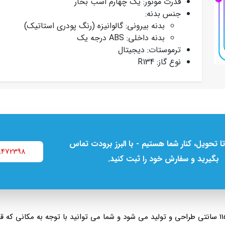
قدرت موتور: یک چهارم اسب بخار
جنس بدنه:
بدنه بیرونی: گالوانیزه (رنگ پودری استاتیک)
بدنه داخلی: ABS درجه یک
ترموستات: دیجیتال
نوع گاز: R134
تا تحویل، کنار شما هستیم - با البرز برودت تماس
8472398
بگیرید و سفارش خود را ثبت کنید.
تک درب در دو مدل 65 سانتی و 115 سانتی طراحی و تولید می شود و شما می توانید با توجه به