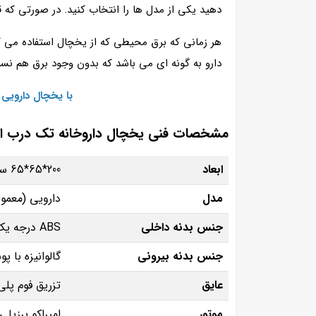
دهید یکی از مدل ها را انتخاب کنید. در صورتی که قص
هر زمانی که برق محیطی که از یخچال استفاده می 
دارو به گونه ای می باشد که بدون وجود برق هم نسبت به ارسال هشد
با یخچال دارویی
مشخصات فنی یخچال داروخانه تک درب الب
ابعاد
200*65*65 سانتی متر
مدل
دارویی (معمولی
جنس بدنه داخلی
ABS درجه یک
جنس بدنه بیرونی
گالوانیزه با 
عایق
تزریق فوم پلی
موتور
امبراکو برزیل