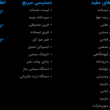
ای مفید
دسترسی سریع
اطل
ایستاده
لیست خدمات
پرده هوا
سردخانه جسد
 هتلی
فریزر صندوقی
 بستنی
فریزر ایستاده
قنادی
شیر سرد کن
 صنعتی
آبسردکن استیل
 فروشگاهی
تاپینگ بستنی
داروخانه
پاتیل پخت شیر
نوشابه
دستگاه بستنی ساز
ویترینی
دستگاه ذرت مکزیکی
جزیره
کبابی
جزیره
 سوپرمارکت