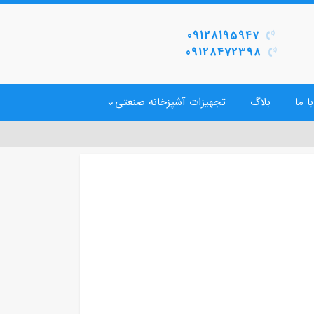
09128195947
09128472398
ا ما
بلاگ
تجهیزات آشپزخانه صنعتی