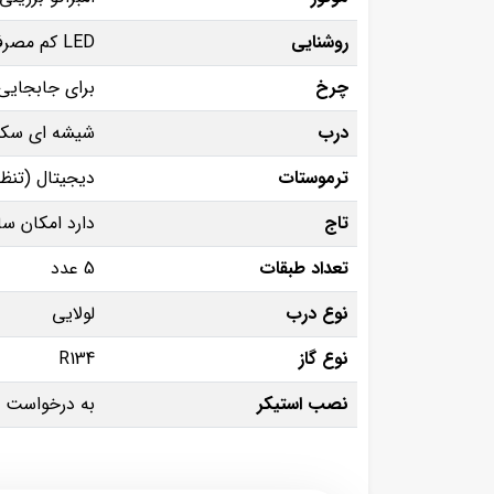
روشنایی
LED کم مصرف
چرخ
برای جابجایی
درب
شیشه ای سکور
ترموستات
دیجیتال (تنظیم دما بین 2 
تاج
دارد امکان س
تعداد طبقات
5 عدد
نوع درب
لولایی
نوع گاز
R134
نصب استیکر
به درخواست م