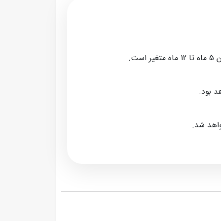
ت.
د بود.
واهد شد.