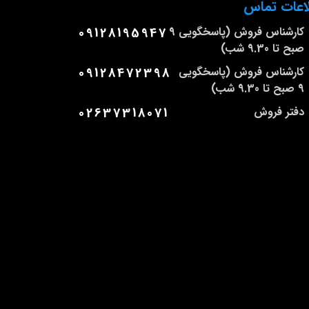
اعات تماس
کارشناس فروش (پاسخگویی 9
09128195947
صبح تا 9.30 شب)
کارشناس فروش (پاسخگویی
09128472398
9 صبح تا 9.30 شب)
دفتر فروش
02637318071