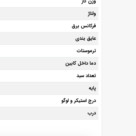
وزن گاز
ولتاژ
فرکانس برق
عایق بندی
ترموستات
دما داخل کابین
تعداد سبد
پایه
درج استیکر و لوگو
درب