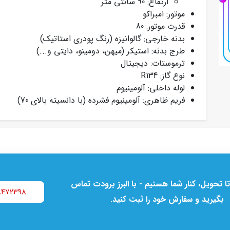
ارتفاع: 90 سانتی متر
موتور: امبراکو
قدرت موتور: 80
بدنه خارجی: گالوانیزه (رنگ پودری استاتیک)
طرج بدنه: استیکر (میهن، دومینو، دایتی و...)
ترموستات: دیجیتال
نوع گاز: R134
لوله داخلی: آلومینیوم
فریم ظاهری: آلومینیوم فشرده (با دانسیته بالای 70)
تا تحویل، کنار شما هستیم - با البرز برودت تماس
8472398
بگیرید و سفارش خود را ثبت کنید.