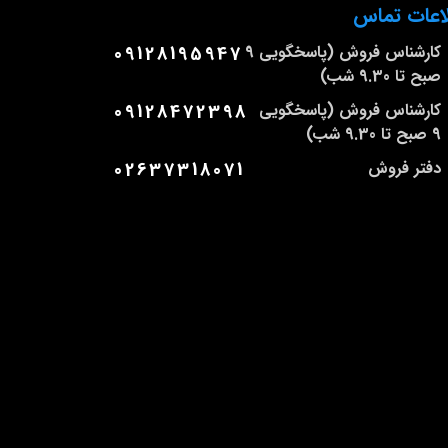
اعات تماس
کارشناس فروش (پاسخگویی 9
09128195947
صبح تا 9.30 شب)
کارشناس فروش (پاسخگویی
09128472398
9 صبح تا 9.30 شب)
دفتر فروش
02637318071