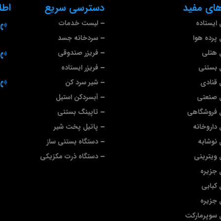
ای مفید
دسترسی سریع
اطل
ایستاده
لیست خدمات
پرده هوا
سردخانه جسد
 هتلی
فریزر صندوقی
 بستنی
فریزر ایستاده
قنادی
شیر سرد کن
 صنعتی
آبسردکن استیل
 فروشگاهی
تاپینگ بستنی
داروخانه
پاتیل پخت شیر
نوشابه
دستگاه بستنی ساز
ویترینی
دستگاه ذرت مکزیکی
جزیره
کبابی
جزیره
 سوپرمارکت