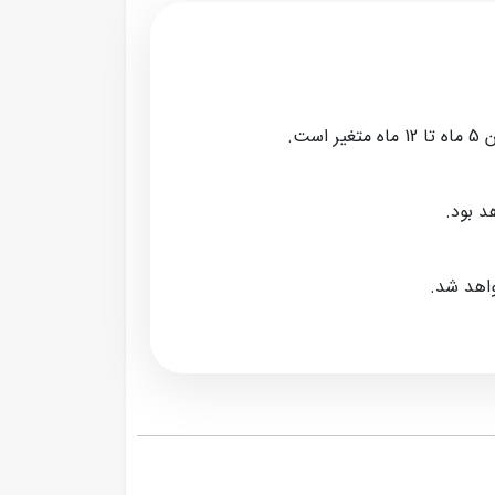
ت.
د بود.
واهد شد.