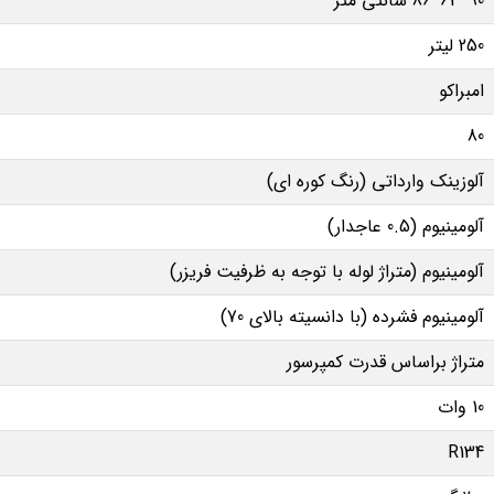
90*63*86 سانتی متر
250 لیتر
امبراکو
80
آلوزینک وارداتی (رنگ کوره ای)
آلومینیوم (0.5 عاجدار)
آلومینیوم (متراژ لوله با توجه به ظرفیت فریزر)
آلومینیوم فشرده (با دانسیته بالای 70)
متراژ براساس قدرت کمپرسور
10 وات
R134