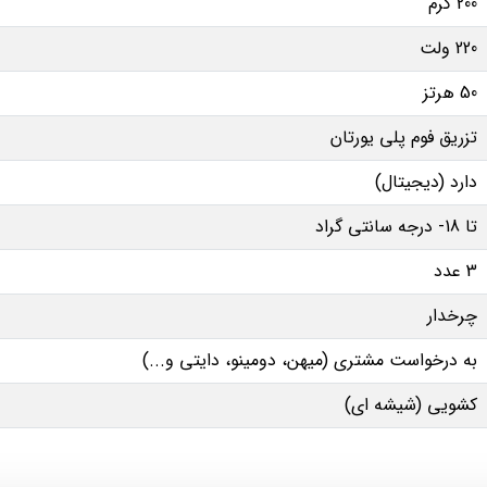
200 گرم
220 ولت
50 هرتز
تزریق فوم پلی یورتان
دارد (دیجیتال)
تا 18- درجه سانتی گراد
3 عدد
چرخدار
به درخواست مشتری (میهن، دومینو، دایتی و...)
کشویی (شیشه ای)