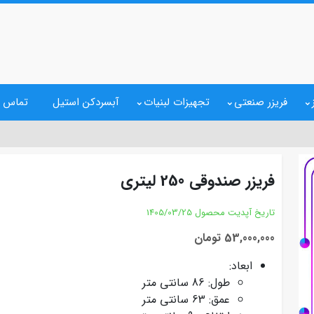
فریزر صنعتی
تجهیزات لبنیات
آبسردکن استیل
تماس ب
فریزر صندوقی 250 لیتری
تاریخ آپدیت محصول
1405/03/25
53,000,000 تومان
ابعاد:
طول: 86 سانتی متر
عمق: 63 سانتی متر