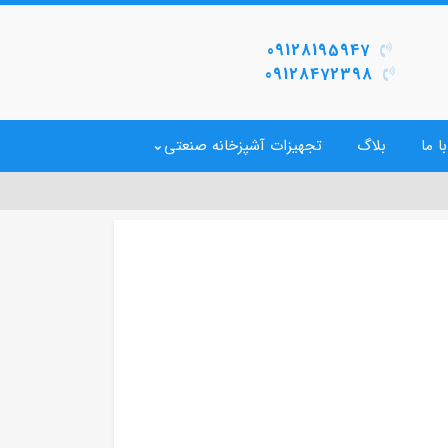
09128195947
09128472398
ا ما
بلاگ
تجهیزات آشپزخانه صنعتی