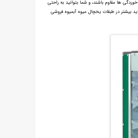
دگی ها مقاوم باشند، و شما بتوانید به راحتی
 یخچال های مخصوص میوه می توانند سبزیجات و صیفی جات، حداکثر 2 روز و میوه ها بین 4 تا 5 روز نباید بیشتر در طبقات یخچال میوه آبمیوه فروشی