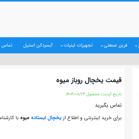
فریزر صنعتی
تجهیزات لبنیات
آبسردکن استیل
تماس ب
قیمت یخچال روباز میوه
تاریخ آپدیت محصول
1404/08/24
تماس بگیرید
برای خرید اینترنتی و اطلاع از
یخچال ایستاده
میوه
با کارشناس