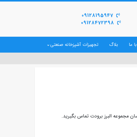
09128195947
09128472398
ا ما
بلاگ
تجهیزات آشپزخانه صنعتی
ان مجموعه البرز برودت تماس بگیرید.