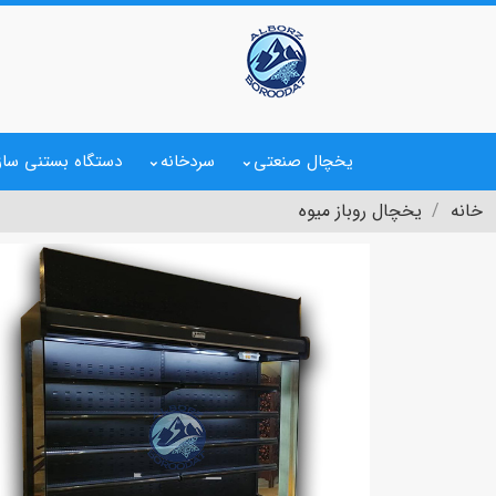
یخچال صنعتی
سردخانه
دستگاه بستنی ساز
خانه
یخچال روباز میوه