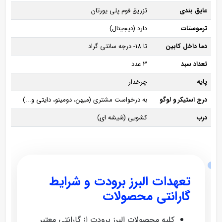
عایق بندی
تزریق فوم پلی یورتان
ترموستات
دارد (دیجیتال)
دما داخل کابین
تا 18- درجه سانتی گراد
تعداد سبد
3 عدد
پایه
چرخدار
درج استیکر و لوگو
به درخواست مشتری (میهن، دومینو، دایتی و...)
درب
کشویی (شیشه ای)
تعهدات البرز برودت و شرایط
گارانتی محصولات
کلیه محصولات البرز برودت از گارانتی معتبر