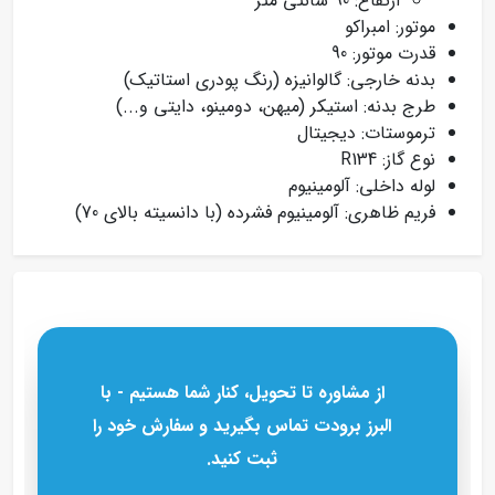
ارتفاع: 90 سانتی متر
موتور: امبراکو
قدرت موتور: 90
بدنه خارجی: گالوانیزه (رنگ پودری استاتیک)
طرج بدنه: استیکر (میهن، دومینو، دایتی و...)
ترموستات: دیجیتال
نوع گاز: R134
لوله داخلی: آلومینیوم
فریم ظاهری: آلومینیوم فشرده (با دانسیته بالای 70)
از مشاوره تا تحویل، کنار شما هستیم - با
البرز برودت تماس بگیرید و سفارش خود را
ثبت کنید.