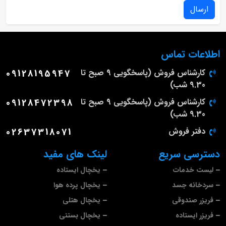
ارسال
اطلاعات تماس
کارشناس فروش (پاسخگویی 9 صبح تا
09128195947
9.30 شب)
کارشناس فروش (پاسخگویی 9 صبح تا
09128472398
9.30 شب)
دفتر فروش
02637318071
دسترسی سریع
لینک های مفید
لیست خدمات
یخچال ایستاده
سردخانه جسد
یخچال پرده هوا
فریزر صندوقی
یخچال هتلی
فریزر ایستاده
یخچال بستنی