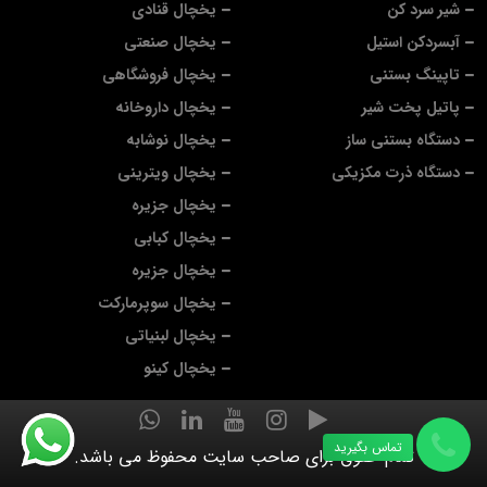
شیر سرد کن
یخچال قنادی
آبسردکن استیل
یخچال صنعتی
تاپینگ بستنی
یخچال فروشگاهی
پاتیل پخت شیر
یخچال داروخانه
دستگاه بستنی ساز
یخچال نوشابه
دستگاه ذرت مکزیکی
یخچال ویترینی
یخچال جزیره
یخچال کبابی
یخچال جزیره
یخچال سوپرمارکت
یخچال لبنیاتی
یخچال کینو
تماس بگیرید
تمام حقوق برای صاحب سایت محفوظ می باشد.