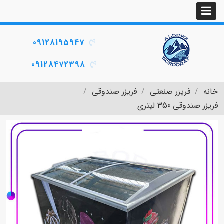
09128195947
09128472398
خانه
فریزر صنعتی
فریزر صندوقی
فریزر صندوقی 350 لیتری