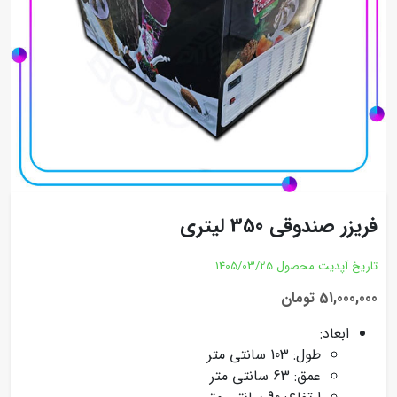
فریزر صندوقی 350 لیتری
تاریخ آپدیت محصول
1405/03/25
51,000,000 تومان
ابعاد:
طول: 103 سانتی متر
عمق: 63 سانتی متر