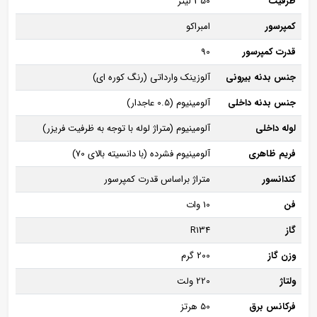
ظرفیت
350 لیتر
کمپرسور
امبراکو
قدرت کمپرسور
90
جنس بدنه بیرونی
آلوزینک وارداتی (رنگ کوره ای)
جنس بدنه داخلی
آلومینیوم (0.5 عاجدار)
لوله داخلی
آلومینیوم (متراژ لوله با توجه به ظرفیت فریزر)
فریم ظاهری
آلومینیوم فشرده (با دانسیته بالای 70)
کندانسور
متراژ براساس قدرت کمپرسور
فن
10 وات
گاز
R134
وزن گاز
200 گرم
ولتاژ
220 ولت
فرکانس برق
50 هرتز