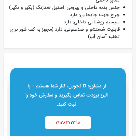
دمای داخلی
جنس بدنه داخلی و بیرونی: استیل ضدزنگ (بگیر و نگیر)
چرخ جهت جابجایی: دارد
سیستم روشنایی داخلی: دارد
قابلیت شستشو و ضدعفونی: دارد (مجهز به کف‌ شور برای
تخلیه آسان آب)
از مشاوره تا تحویل، کنار شما هستیم - با
البرز برودت تماس بگیرید و سفارش خود را
ثبت کنید.
09128472398