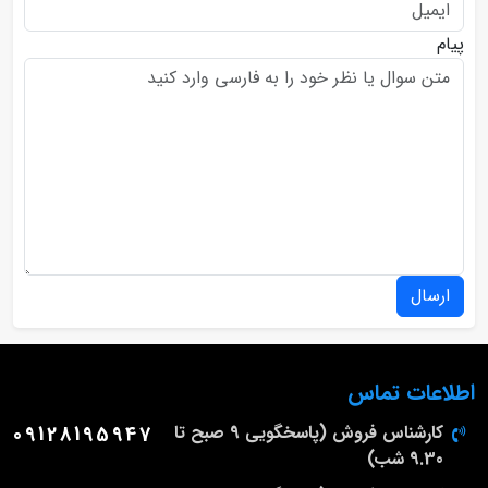
پیام
ارسال
اطلاعات تماس
کارشناس فروش (پاسخگویی 9 صبح تا
09128195947
9.30 شب)