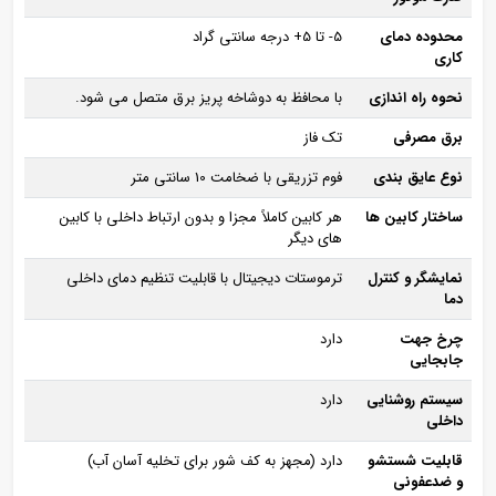
محدوده دمای
5- تا 5+ درجه سانتی‌ گراد
کاری
نحوه راه‌ اندازی
با محافظ به دوشاخه پریز برق متصل می‌ شود.
برق مصرفی
تک‌ فاز
نوع عایق‌ بندی
فوم تزریقی با ضخامت 10 سانتی‌ متر
ساختار کابین‌ ها
هر کابین کاملاً مجزا و بدون ارتباط داخلی با کابین‌
های دیگر
نمایشگر و کنترل
ترموستات دیجیتال با قابلیت تنظیم دمای داخلی
دما
چرخ جهت
دارد
جابجایی
سیستم روشنایی
دارد
داخلی
قابلیت شستشو
دارد (مجهز به کف‌ شور برای تخلیه آسان آب)
و ضدعفونی