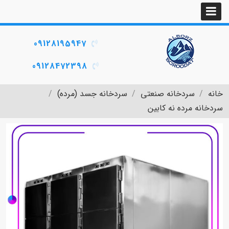
09128195947
09128472398
خانه
سردخانه صنعتی
سردخانه جسد (مرده)
سردخانه مرده نه کابین