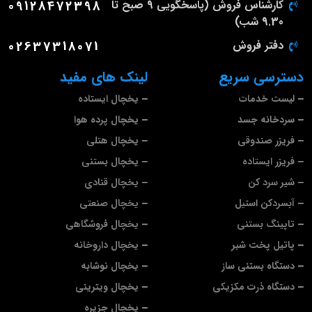
کارشناس فروش (پاسخگویی 9 صبح تا
09128472398
9.30 شب)
دفتر فروش
02637318071
دسترسی سریع
لینک های مفید
لیست خدمات
یخچال ایستاده
سردخانه جسد
یخچال پرده هوا
فریزر صندوقی
یخچال هتلی
فریزر ایستاده
یخچال بستنی
شیر سرد کن
یخچال قنادی
آبسردکن استیل
یخچال صنعتی
تاپینگ بستنی
یخچال فروشگاهی
پاتیل پخت شیر
یخچال داروخانه
دستگاه بستنی ساز
یخچال نوشابه
دستگاه ذرت مکزیکی
یخچال ویترینی
یخچال جزیره