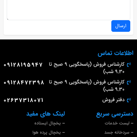
ارسال
اطلاعات تماس
کارشناس فروش (پاسخگویی 9 صبح تا
09128195947
9.30 شب)
کارشناس فروش (پاسخگویی 9 صبح تا
09128472398
9.30 شب)
دفتر فروش
02637318071
دسترسی سریع
لینک های مفید
لیست خدمات
یخچال ایستاده
سردخانه جسد
یخچال پرده هوا