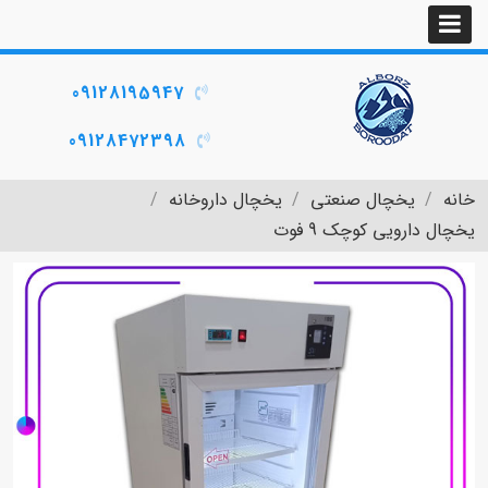
09128195947
09128472398
خانه
یخچال صنعتی
یخچال داروخانه
یخچال دارویی کوچک 9 فوت