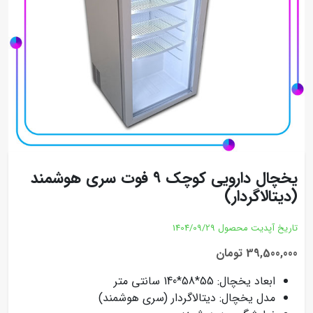
یخچال دارویی کوچک 9 فوت سری هوشمند
(دیتالاگردار)
تاریخ آپدیت محصول
1404/09/29
39,500,000 تومان
ابعاد یخچال: 55*58*140 سانتی متر
مدل یخچال: دیتالاگردار (سری هوشمند)