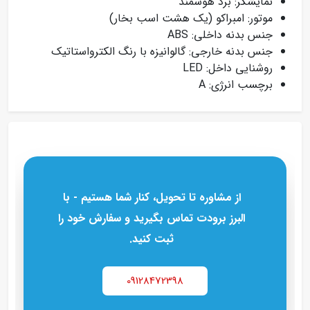
نمایشگر: برد هوشمند
موتور: امبراکو (یک هشت اسب بخار)
جنس بدنه داخلی: ABS
جنس بدنه خارجی: گالوانیزه با رنگ الکترواستاتیک
روشنایی داخل: LED
برچسب انرژی: A
از مشاوره تا تحویل، کنار شما هستیم - با
البرز برودت تماس بگیرید و سفارش خود را
ثبت کنید.
09128472398