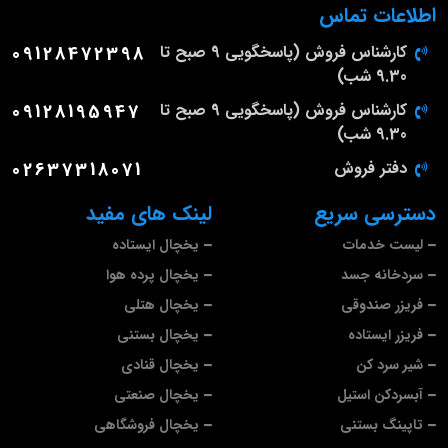
اطلاعات تماس
کارشناس فروش (پاسخگویی 9 صبح تا
09128472398
9.30 شب)
کارشناس فروش (پاسخگویی 9 صبح تا
09128195947
9.30 شب)
دفتر فروش
02637318071
دسترسی سریع
لینک های مفید
لیست خدمات
یخچال ایستاده
سردخانه جسد
یخچال پرده هوا
فریزر صندوقی
یخچال هتلی
فریزر ایستاده
یخچال بستنی
شیر سرد کن
یخچال قنادی
آبسردکن استیل
یخچال صنعتی
تاپینگ بستنی
یخچال فروشگاهی