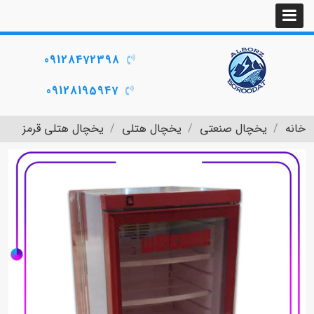
09128472398
09128195947
خانه
یخچال صنعتی
یخچال هتلی
یخچال هتلی قرمز