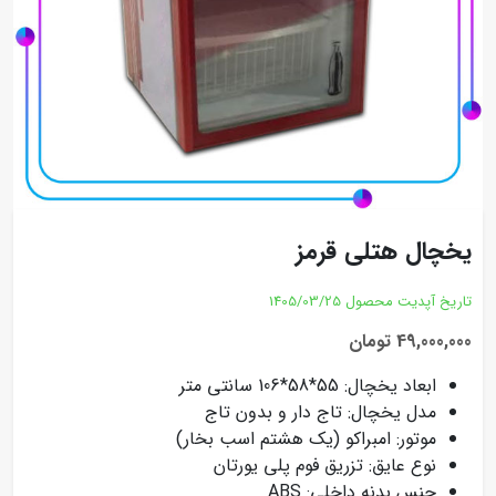
یخچال هتلی قرمز
تاریخ آپدیت محصول
1405/03/25
49,000,000 تومان
ابعاد یخچال: 55*58*106 سانتی متر
مدل یخچال: تاج دار و بدون تاج
موتور: امبراکو (یک هشتم اسب بخار)
نوع عایق: تزریق فوم پلی یورتان
جنس بدنه داخلی: ABS