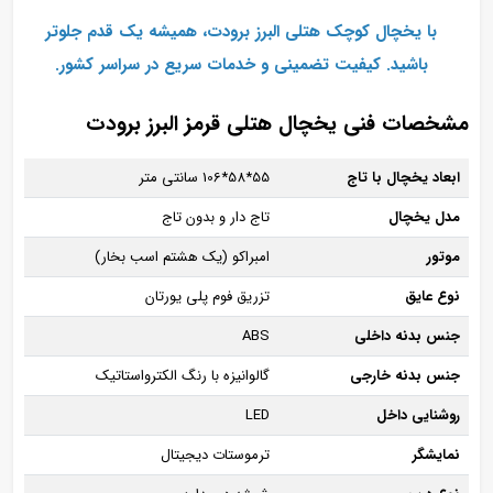
با
یخچال کوچک هتلی البرز برودت، همیشه یک قدم جلوتر
باشید. کیفیت تضمینی و خدمات سریع در سراسر کشور.
مشخصات فنی یخچال هتلی قرمز البرز برودت
ابعاد یخچال با تاج
55*58*106 سانتی متر
مدل یخچال
تاج دار و بدون تاج
موتور
امبراکو (یک هشتم اسب بخار)
نوع عایق
تزریق فوم پلی یورتان
جنس بدنه داخلی
ABS
جنس بدنه خارجی
گالوانیزه با رنگ الکترواستاتیک
روشنایی داخل
LED
نمایشگر
ترموستات دیجیتال