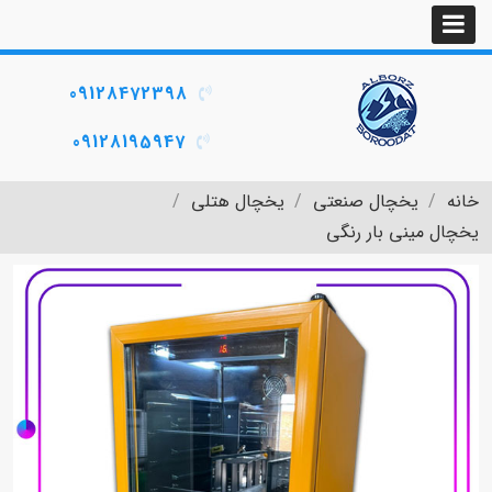
09128472398
09128195947
خانه
یخچال صنعتی
یخچال هتلی
یخچال مینی بار رنگی