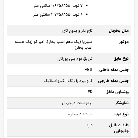
7 فوت: 55*58*106 سانتی متر
9 فوت: 55*58*127 سانتی متر
مدل یخچال
تاج دار و بدون تاج
موتور
سیبریا (یک دهم اسب بخار)، امبراکو (یک هشتم
اسب بخار)
نوع عایق
تزریق فوم پلی یورتان
جنس بدنه داخلی
ABS
جنس بدنه خارجی
گالوانیزه با رنگ الکترواستاتیک
روشنایی داخل
LED
نمایشگر
ترموستات دیجیتال
نوع درب
شیشه دوجداره
طبقات قابل
دارد
جابجایی