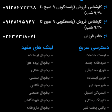
کارشناس فروش (پاسخگویی 9 صبح تا
09128472398
9.30 شب)
کارشناس فروش (پاسخگویی 9 صبح تا
09128195947
9.30 شب)
دفتر فروش
02637318071
دسترسی سریع
لینک های مفید
لیست خدمات
یخچال ایستاده
سردخانه جسد
یخچال پرده هوا
فریزر صندوقی
یخچال هتلی
فریزر ایستاده
یخچال بستنی
شیر سرد کن
یخچال قنادی
آبسردکن استیل
یخچال صنعتی
تاپینگ بستنی
یخچال فروشگاهی
پاتیل پخت شیر
یخچال داروخانه