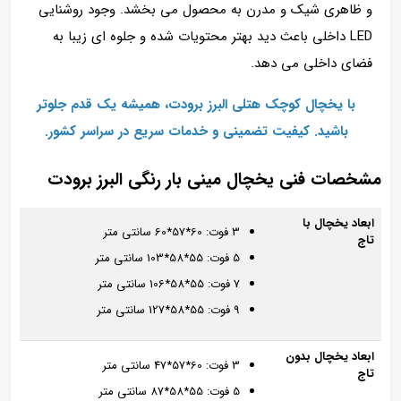
و ظاهری شیک و مدرن به محصول می‌ بخشد. وجود روشنایی
LED داخلی باعث دید بهتر محتویات شده و جلوه‌ ای زیبا به
فضای داخلی می‌ دهد.
با
یخچال کوچک هتلی البرز برودت، همیشه یک قدم جلوتر
باشید. کیفیت تضمینی و خدمات سریع در سراسر کشور.
مشخصات فنی یخچال مینی بار رنگی البرز برودت
ابعاد یخچال با
3 فوت: 60*57*60 سانتی متر
تاج
5 فوت: 55*58*103 سانتی متر
7 فوت: 55*58*106 سانتی متر
9 فوت: 55*58*127 سانتی متر
ابعاد یخچال بدون
3 فوت: 60*57*47 سانتی متر
تاج
5 فوت: 55*58*87 سانتی متر