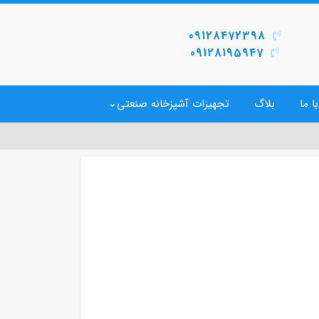
09128472398
09128195947
ا ما
بلاگ
تجهیزات آشپزخانه صنعتی