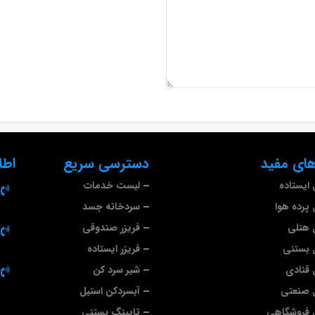
ای مفید
دسترسی سریع
اطل
ایستاده
لیست خدمات
پرده هوا
سردخانه جسد
 هتلی
فریزر صندوقی
 بستنی
فریزر ایستاده
قنادی
شیر سرد کن
 صنعتی
آبسردکن استیل
 فروشگاهی
تاپینگ بستنی