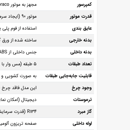
کمپرسور
مجهز به موتور Embraco (عمر طولانی، عملکرد کم‌ صدا و مصرف انرژی بهینه)
قدرت موتور
موتور 90 (ایجاد سرمای یکنواخت در تمام طبقات و حفظ دمای ثابت)
عایق‌ بندی
استفاده از فوم پلی‌ یورتان تزریقی ب
بدنه خارجی
ساخته‌ شده از ورق گ
بدنه داخلی
جنس داخلی از ABS درجه یک
تعداد طبقات
۵ طبقه (مس‌ وار با روکش پلاستیکی)
قابلیت جابه‌جایی طبقات
به‌ صورت کشویی و ق
وجود چرخ
این مدل فاقد چرخ ا
ترموستات
دیجیتال (امکان نما
گاز مبرد
R134 (قدرت سرمایشی بالا، سازگار با محیط ‌زیست)
لوله داخلی
صفحه تریزون آلومین