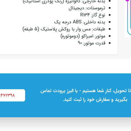
بدنه خارجی: گالوانیزه (رنگ پودری استاتیک)
ترموستات: دیجیتال
نوع گاز: R134
بدنه داخلی: ABS درجه یک
طبقات: مس وار با روکش پلاستیک (5 طبقه)
موتور: امبراکو (دوموتوره)
قدرت موتور: 90
تا تحویل، کنار شما هستیم - با البرز برودت تماس
8472398
بگیرید و سفارش خود را ثبت کنید.