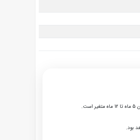
ت.
د بود.