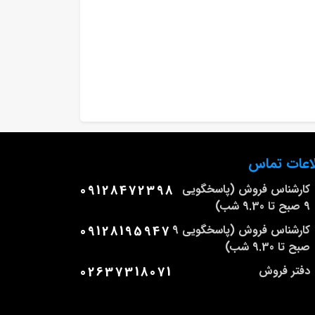
اعات تماس
کارشناس فروش (پاسخگویی
09128472398
9 صبح تا 9.30 شب)
کارشناس فروش (پاسخگویی 9
09128195947
صبح تا 9.30 شب)
دفتر فروش
02637318071