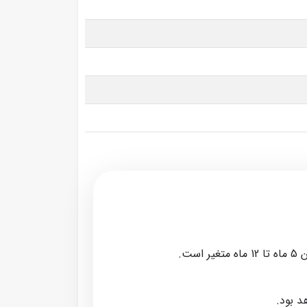
ت.
د بود.