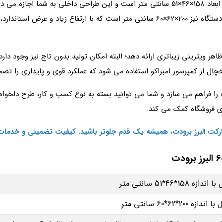
عرض 60 دارای فضای داخلی به ابعاد 158×46×51 سانتی‌ متر است و این طراحی داخل
مرتب و قابل دسترس در آن قرار دهید. ابعاد بیرونی دستگاه نیز 200×62×60 سانتی‌ متر است
ظاهر ویترینی زیباتری ارائه دهد؛ البته امکان تولید بدون تاج نیز وجود دار
ل از کمپرسور امبراکو استفاده می‌ شود که عملکرد قوی و پایداری را تضم
 فراهم می‌ سازد و شما می‌ توانید بسته به نوع کسب‌ و کار، طرح دلخواه خ
 فروشگاه کمک می‌ کند.
ارکت البرز برودت، همیشه یک قدم جلوتر باشید. کیفیت تضمینی و خدمات
46*51 سانتی‌ متر
62*60 سانتی‌ متر