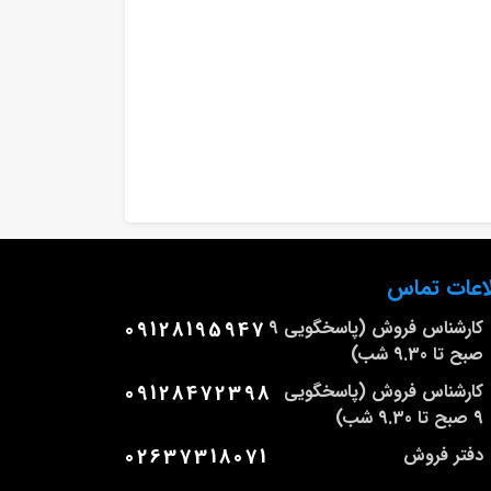
اعات تماس
کارشناس فروش (پاسخگویی 9
09128195947
صبح تا 9.30 شب)
کارشناس فروش (پاسخگویی
09128472398
9 صبح تا 9.30 شب)
دفتر فروش
02637318071