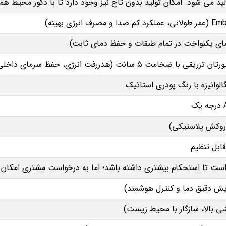
لید می‌ شود. امکان تولید بدون تاج نیز وجود دارد تا با دکور محیط ه
ا ضخامت ۵ سانت (هدررفت انرژی، حفظ سرمای داخلی)
الوانیزه با رنگ پودری استاتیک
ابل تنظیم
ست تا استحکام بیشتری داشته باشد؛ اما به‌ درخواست مشتری امکان 
یش دقیق دما و کنترل هوشمند)