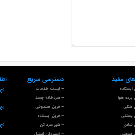
ای مفید
دسترسی سریع
اطل
ایستاده
لیست خدمات
پرده هوا
سردخانه جسد
 هتلی
فریزر صندوقی
 بستنی
فریزر ایستاده
قنادی
شیر سرد کن
 صنعتی
آبسردکن استیل