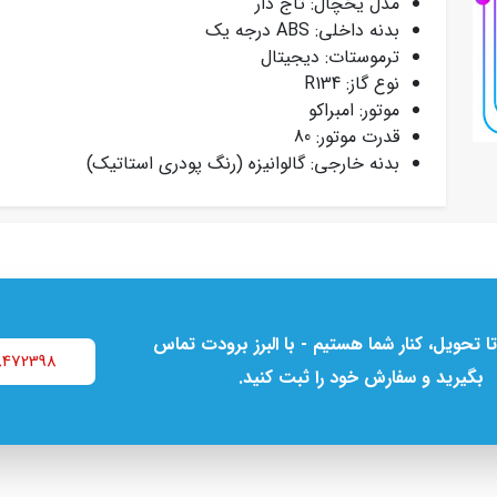
مدل یخچال: تاج دار
بدنه داخلی: ABS درجه یک
ترموستات: دیجیتال
نوع گاز: R134
موتور: امبراکو
قدرت موتور: 80
بدنه خارجی: گالوانیزه (رنگ پودری استاتیک)
تا تحویل، کنار شما هستیم - با البرز برودت تماس
8472398
بگیرید و سفارش خود را ثبت کنید.