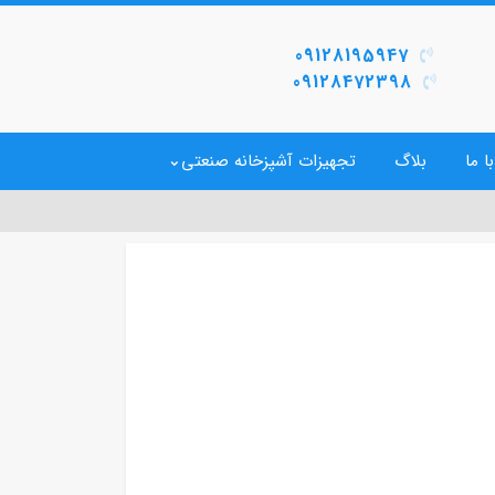
09128195947
09128472398
ا ما
بلاگ
تجهیزات آشپزخانه صنعتی