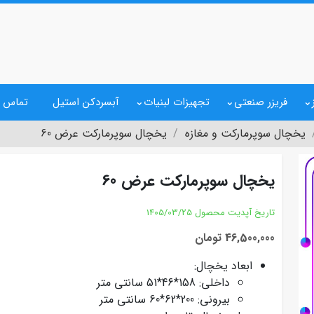
فریزر صنعتی
تجهیزات لبنیات
آبسردکن استیل
تماس ب
یخچال سوپرمارکت و مغازه
یخچال سوپرمارکت عرض 60
یخچال سوپرمارکت عرض 60
تاریخ آپدیت محصول
1405/03/25
46,500,000 تومان
ابعاد یخچال:
داخلی: 158*46*51 سانتی متر
بیرونی: 200*62*60 سانتی متر