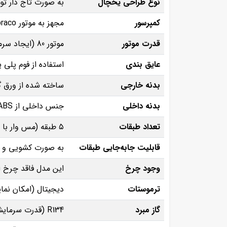
نوع طراحی یخچال
به صورت تاج‌ دار تو
کمپرسور
مجهز به موتور Embraco (عمر طولانی، عملکرد کم‌ صدا و مصرف انرژی بهینه)
قدرت موتور
موتور 80 (ایجاد سرمای یکنواخت در تمام طبقات و حفظ دمای ثابت)
عایق‌ بندی
استفاده از فوم پلی‌ یورتان تزریقی ب
بدنه خارجی
ساخته‌ شده از ورق گ
بدنه داخلی
جنس داخلی از ABS درجه یک
تعداد طبقات
۵ طبقه (مس‌ وار با روکش پلاستیکی)
قابلیت جابه‌جایی طبقات
به‌ صورت کشویی و ق
وجود چرخ
این مدل فاقد چرخ ا
ترموستات
دیجیتال (امکان نما
گاز مبرد
R134 (قدرت سرمایشی بالا، سازگار با محیط ‌زیست)