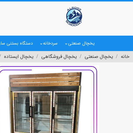
یخچال صنعتی
سردخانه
دستگاه بستنی ساز
خانه
یخچال صنعتی
یخچال فروشگاهی
یخچال ایستاده