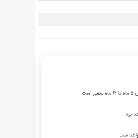
ت.
د بود.
واهد شد.