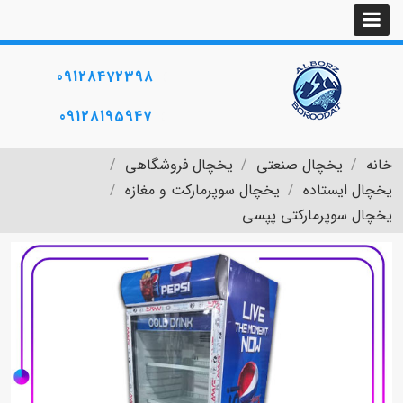
09128472398
09128195947
خانه
یخچال صنعتی
یخچال فروشگاهی
یخچال ایستاده
یخچال سوپرمارکت و مغازه
یخچال سوپرمارکتی پپسی