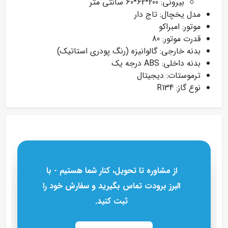
بیرونی: 200*62*60 سانتی متر
مدل یخچال: تاج دار
موتور: امبراکو
قدرت موتور: 80
بدنه خارجی: گالوانیزه (رنگ پودری استاتیک)
بدنه داخلی: ABS درجه یک
ترموستات: دیجیتال
نوع گاز: R134
از مشاوره تا تحویل، کنار شما هستیم - با
البرز برودت تماس بگیرید و سفارش خود را
ثبت کنید.