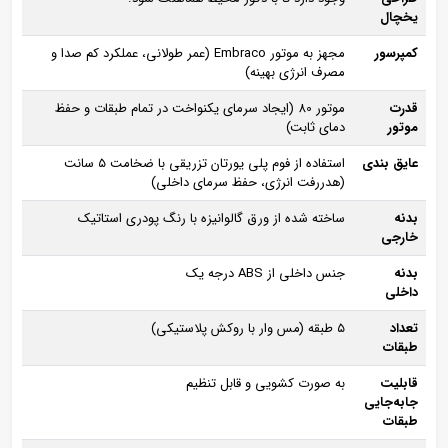
یخچال
کمپرسور
مجهز به موتور Embraco (عمر طولانی، عملکرد کم‌ صدا و
مصرف انرژی بهینه)
قدرت
موتور 80 (ایجاد سرمای یکنواخت در تمام طبقات و حفظ
موتور
دمای ثابت)
عایق‌ بندی
استفاده از فوم پلی‌ یورتان تزریقی با ضخامت ۵ سانت
(هدررفت انرژی، حفظ سرمای داخلی)
بدنه
ساخته‌ شده از ورق گالوانیزه با رنگ پودری استاتیک
خارجی
بدنه
جنس داخلی از ABS درجه یک
داخلی
تعداد
۵ طبقه (مس‌ وار با روکش پلاستیکی)
طبقات
قابلیت
به‌ صورت کشویی و قابل تنظیم
جابه‌جایی
طبقات