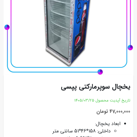
یخچال سوپرمارکتی پپسی
تاریخ آپدیت محصول
1405/03/25
47,000,000 تومان
ابعاد یخچال:
داخلی: 158*46*51 سانتی متر