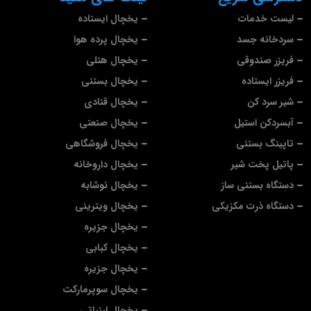
لیست خدمات
یخچال ایستاده
سردخانه جسد
یخچال پرده هوا
فریزر صندوقی
یخچال هتلی
فریزر ایستاده
یخچال بستنی
شیر سرد کن
یخچال قنادی
آبسردکن استیل
یخچال صنعتی
تاپینگ بستنی
یخچال فروشگاهی
پاتیل پخت شیر
یخچال داروخانه
دستگاه بستنی ساز
یخچال نوشابه
دستگاه ذرت مکزیکی
یخچال ویترینی
یخچال جزیره
یخچال کبابی
یخچال جزیره
یخچال سوپرمارکت
یخچال لبنیاتی