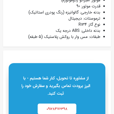
موتور: امبراکو (دوموتوره)
قدرت موتور: 90
بدنه خارجی: گالوانیزه (رنگ پودری استاتیک)
ترموستات: دیجیتال
نوع گاز: R134
بدنه داخلی: ABS درجه یک
طبقات: مس وار با روکش پلاستیک (5 طبقه)
از مشاوره تا تحویل، کنار شما هستیم - با
البرز برودت تماس بگیرید و سفارش خود را
ثبت کنید.
09128472398