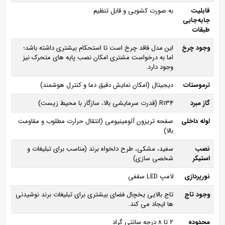
قابلیت
به‌ صورت کشویی و قابل تنظیم
جابه‌جایی
طبقات
وجود چرخ
این مدل فاقد چرخ است تا استحکام بیشتری داشته باشد؛
اما به‌ درخواست مشتری امکان نصب پایه‌ های متحرک نیز
وجود دارد.
ترموستات
دیجیتال (امکان نمایش دقیق دما و کنترل هوشمند)
گاز مبرد
R134 (قدرت سرمایشی بالا، سازگار با محیط ‌زیست)
لوله داخلی
صفحه تریزون آلومینیومی (انتقال حرارت مطلوب و مقاومت
بالا)
نصب
سفید، مشکی، طرح دلخواه برند (مناسب برای تبلیغات و
استیکر
شخصی‌ سازی)
نورپردازی
لامپ LED سقفی
وجود تاج
تاج بالایی یخچال فضای بیشتری برای تبلیغات برند نوشیدنی‌
ها ایجاد می‌ کند.
محدوده
۲ تا ۸ درجه سانتی‌ گراد