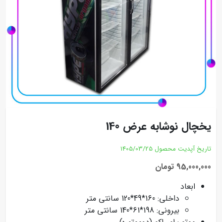
یخچال نوشابه عرض 140
تاریخ آپدیت محصول
1405/03/25
95,000,000 تومان
ابعاد
داخلی: 160*49*120 سانتی متر
بیرونی: 198*61*140 سانتی متر