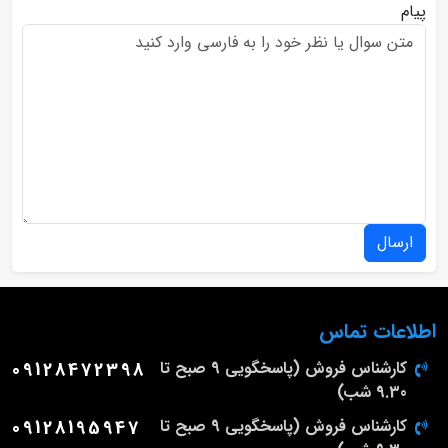
پیام
ارسال
اطلاعات تماس
کارشناس فروش (پاسخگویی 9 صبح تا
09128472398
9.30 شب)
کارشناس فروش (پاسخگویی 9 صبح تا
09128195947