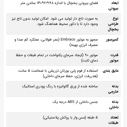
ابعاد
فضای بیرونی یخچال با اندازه 198*61*140 سانتی متر
بیرونی
نوع
به صورت تاج‌ دار تولید می‌ شود. امکان تولید بدون تاج نیز
طراحی
وجود دارد تا با دکور محیط هماهنگ شود.
یخچال
کمپرسور
مجهز به موتور Embraco (عمر طولانی، عملکرد کم‌ صدا و
مصرف انرژی بهینه)
قدرت
موتور 90 (ایجاد سرمای یکنواخت در تمام طبقات و حفظ
موتور
دمای ثابت)
عایق‌ بندی
استفاده از فوم پلی‌ یورتان تزریقی با ضخامت ۵ سانت
(هدررفت انرژی، حفظ سرمای داخلی)
بدنه
ساخته‌ شده از ورق گالوانیزه با رنگ پودری استاتیک
خارجی
بدنه
جنس داخلی از ABS درجه یک
داخلی
تعداد
۵ طبقه (مس‌ وار با روکش پلاستیکی)
طبقات