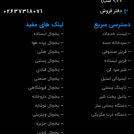
9.30 شب)
دفتر فروش
02637318071
دسترسی سریع
لینک های مفید
لیست خدمات
یخچال ایستاده
سردخانه جسد
یخچال پرده هوا
فریزر صندوقی
یخچال هتلی
فریزر ایستاده
یخچال بستنی
شیر سرد کن
یخچال قنادی
آبسردکن استیل
یخچال صنعتی
تاپینگ بستنی
یخچال فروشگاهی
پاتیل پخت شیر
یخچال داروخانه
دستگاه بستنی ساز
یخچال نوشابه
دستگاه ذرت مکزیکی
یخچال ویترینی
یخچال جزیره
یخچال کبابی