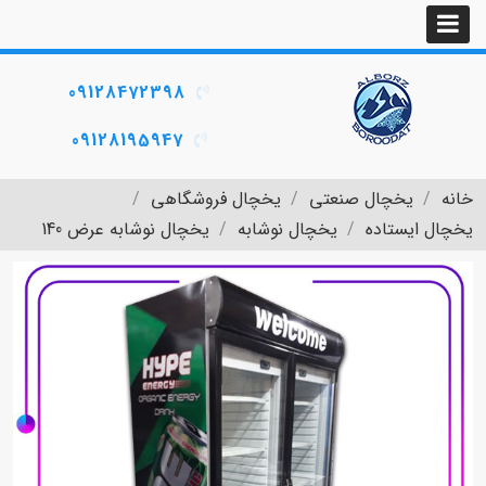
09128472398
09128195947
خانه
یخچال صنعتی
یخچال فروشگاهی
یخچال ایستاده
یخچال نوشابه
یخچال نوشابه عرض 140