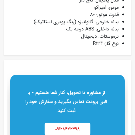
مدل یخچال: تاج دار
موتور: امبراکو
قدرت موتور: 80
بدنه خارجی: گالوانیزه (رنگ پودری استاتیک)
بدنه داخلی: ABS درجه یک
ترموستات: دیجیتال
نوع گاز: R134
از مشاوره تا تحویل، کنار شما هستیم - با
البرز برودت تماس بگیرید و سفارش خود را
ثبت کنید.
09128472398