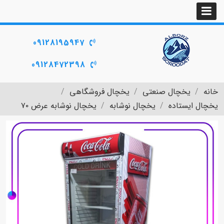
09128195947
09128472398
خانه
یخچال صنعتی
یخچال فروشگاهی
یخچال ایستاده
یخچال نوشابه
یخچال نوشابه عرض ۷۰