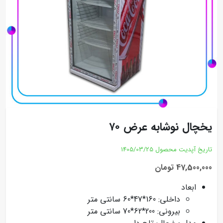
یخچال نوشابه عرض ۷۰
تاریخ آپدیت محصول
1405/03/25
47,500,000 تومان
ابعاد
داخلی: 160*47*60 سانتی متر
بیرونی: 200*62*70 سانتی متر