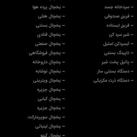
سردخانه جسد
یخچال پرده هوا
فریزر صندوقی
یخچال هتلی
فریزر ایستاده
یخچال بستنی
شیر سرد کن
یخچال قنادی
آبسردکن استیل
یخچال صنعتی
تاپینگ بستنی
یخچال فروشگاهی
پاتیل پخت شیر
یخچال داروخانه
دستگاه بستنی ساز
یخچال نوشابه
دستگاه ذرت مکزیکی
یخچال ویترینی
یخچال جزیره
یخچال کبابی
یخچال جزیره
یخچال سوپرمارکت
یخچال لبنیاتی
یخچال کینو