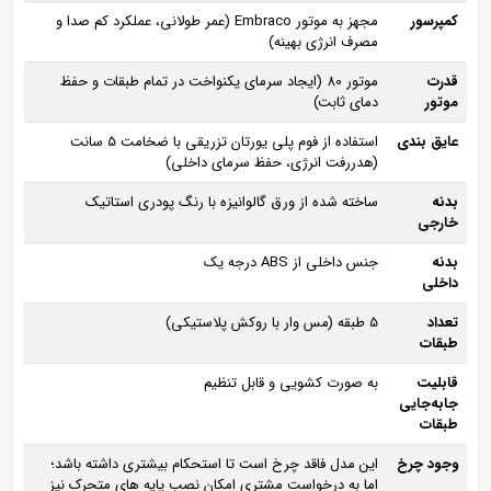
کمپرسور
مجهز به موتور Embraco (عمر طولانی، عملکرد کم‌ صدا و
مصرف انرژی بهینه)
قدرت
موتور 80 (ایجاد سرمای یکنواخت در تمام طبقات و حفظ
موتور
دمای ثابت)
عایق‌ بندی
استفاده از فوم پلی‌ یورتان تزریقی با ضخامت ۵ سانت
(هدررفت انرژی، حفظ سرمای داخلی)
بدنه
ساخته‌ شده از ورق گالوانیزه با رنگ پودری استاتیک
خارجی
بدنه
جنس داخلی از ABS درجه یک
داخلی
تعداد
۵ طبقه (مس‌ وار با روکش پلاستیکی)
طبقات
قابلیت
به‌ صورت کشویی و قابل تنظیم
جابه‌جایی
طبقات
وجود چرخ
این مدل فاقد چرخ است تا استحکام بیشتری داشته باشد؛
اما به‌ درخواست مشتری امکان نصب پایه‌ های متحرک نیز