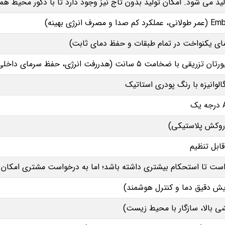
لید می‌ شود. امکان تولید بدون تاج نیز وجود دارد تا با دکور محیط ه
ا ضخامت ۵ سانت (هدررفت انرژی، حفظ سرمای داخلی)
الوانیزه با رنگ پودری استاتیک
ابل تنظیم
ست تا استحکام بیشتری داشته باشد؛ اما به‌ درخواست مشتری امکان 
یش دقیق دما و کنترل هوشمند)