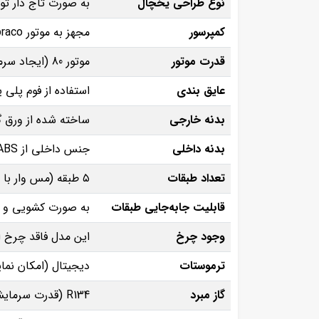
نوع طراحی یخچال
به صورت تاج‌ دار تو
کمپرسور
مجهز به موتور Embraco (عمر طولانی، عملکرد کم‌ صدا و مصرف انرژی بهینه)
قدرت موتور
موتور 80 (ایجاد سرمای یکنواخت در تمام طبقات و حفظ دمای ثابت)
عایق‌ بندی
استفاده از فوم پلی‌ یورتان تزریقی ب
بدنه خارجی
ساخته‌ شده از ورق گ
بدنه داخلی
جنس داخلی از ABS درجه یک
تعداد طبقات
۵ طبقه (مس‌ وار با روکش پلاستیکی)
قابلیت جابه‌جایی طبقات
به‌ صورت کشویی و ق
وجود چرخ
این مدل فاقد چرخ ا
ترموستات
دیجیتال (امکان نما
گاز مبرد
R134 (قدرت سرمایشی بالا، سازگار با محیط ‌زیست)