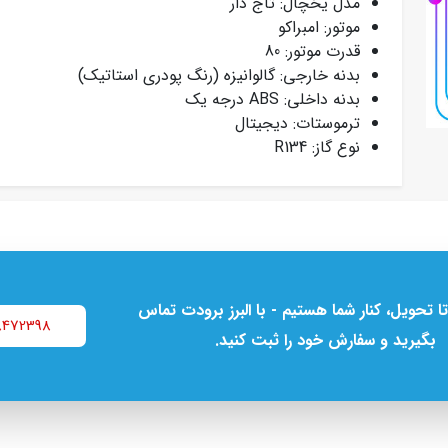
مدل یخچال: تاج دار
موتور: امبراکو
قدرت موتور: 80
بدنه خارجی: گالوانیزه (رنگ پودری استاتیک)
بدنه داخلی: ABS درجه یک
ترموستات: دیجیتال
نوع گاز: R134
تا تحویل، کنار شما هستیم - با البرز برودت تماس
8472398
بگیرید و سفارش خود را ثبت کنید.