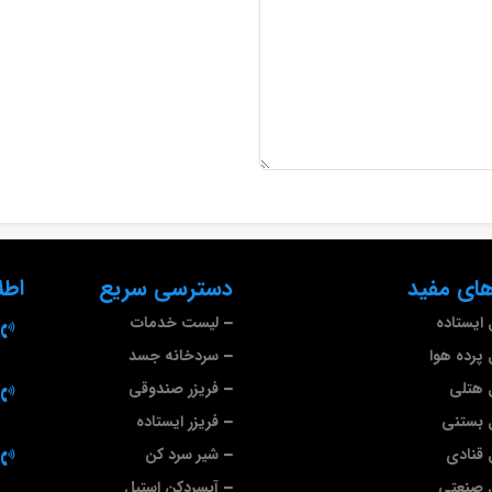
ای مفید
دسترسی سریع
اطل
ایستاده
لیست خدمات
پرده هوا
سردخانه جسد
 هتلی
فریزر صندوقی
 بستنی
فریزر ایستاده
قنادی
شیر سرد کن
 صنعتی
آبسردکن استیل