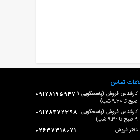
اعات تماس
کارشناس فروش (پاسخگویی 9
09128195947
صبح تا 9.30 شب)
کارشناس فروش (پاسخگویی
09128472398
9 صبح تا 9.30 شب)
دفتر فروش
02637318071