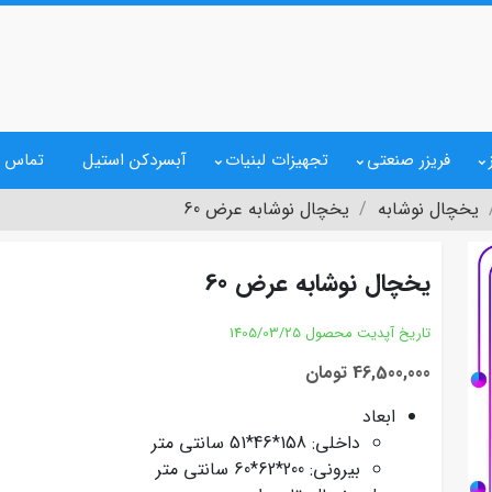
فریزر صنعتی
تجهیزات لبنیات
آبسردکن استیل
تماس ب
یخچال نوشابه
یخچال نوشابه عرض 60
یخچال نوشابه عرض 60
تاریخ آپدیت محصول
1405/03/25
46,500,000 تومان
ابعاد
داخلی: 158*46*51 سانتی متر
بیرونی: 200*62*60 سانتی متر