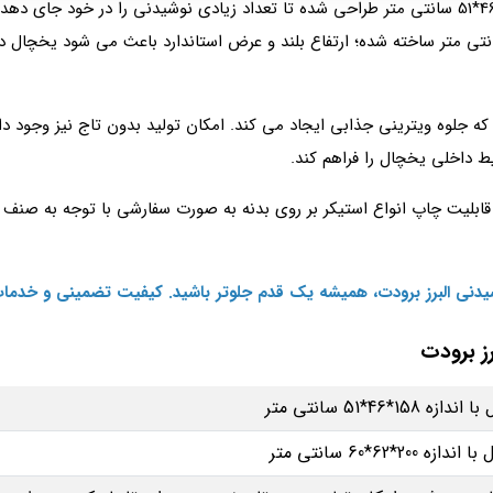
عرض 60 فضای داخلی یخچال 158*46*51 سانتی‌ متر طراحی شده تا تعداد زیادی نوشیدنی را د
اهم می‌ کند. بدنه بیرونی با اندازه 200*62*60 سانتی‌ متر ساخته شده؛ ارتفاع بلند و عرض استاندارد با
ه جلوه ویترینی جذابی ایجاد می‌ کند. امکان تولید بدون تاج نیز وجود د
ط داخلی یخچال را فراهم کند.
قابلیت چاپ انواع استیکر بر روی بدنه به صورت سفارشی با توجه به صنف ک
وشیدنی البرز برودت، همیشه یک قدم جلوتر باشید. کیفیت تضمینی و خدما
46*51 سانتی‌ متر
62*60 سانتی‌ متر