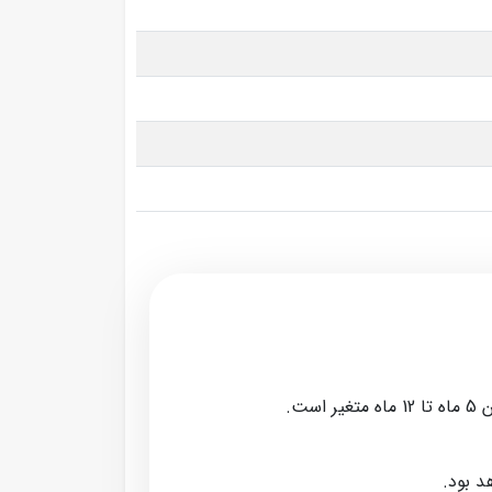
ت.
د بود.