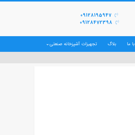
09128195947
09128472398
ا ما
بلاگ
تجهیزات آشپزخانه صنعتی