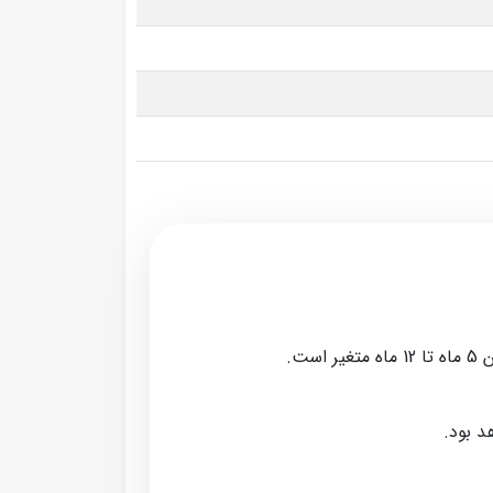
ت.
د بود.