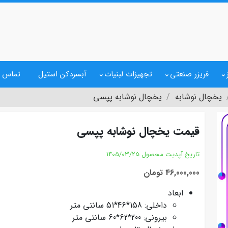
فریزر صنعتی
تجهیزات لبنیات
آبسردکن استیل
تماس ب
یخچال نوشابه
یخچال نوشابه پپسی
قیمت یخچال نوشابه پپسی
تاریخ آپدیت محصول
1405/03/25
46,000,000 تومان
ابعاد
داخلی: 158*46*51 سانتی متر
بیرونی: 200*62*60 سانتی متر