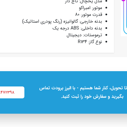
مدل یخچال: تاج دار
موتور: امبراکو
قدرت موتور: 80
بدنه خارجی: گالوانیزه (رنگ پودری استاتیک)
بدنه داخلی: ABS درجه یک
ترموستات: دیجیتال
نوع گاز: R134
تا تحویل، کنار شما هستیم - با البرز برودت تماس
8472398
بگیرید و سفارش خود را ثبت کنید.