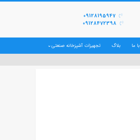
09128195947
09128472398
ا ما
بلاگ
تجهیزات آشپزخانه صنعتی