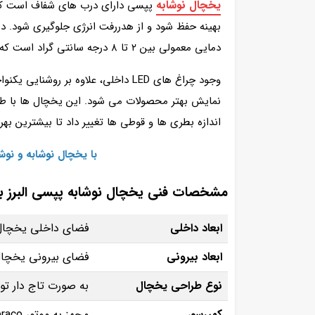
یخچال نوشابه
پپسی دارای درب‌ های شفاف است که ام
بهینه حفظ شود و از هدررفت انرژی جلوگیری شود. دم
دمایی معمولی بین ۲ تا ۸ درجه سانتی‌ گراد است که مناسب برای انواع نوشیدنی‌ ها می‌ باشد.
وجود چراغ‌ های LED داخلی، علاوه 
نمایش بهتر محصولات می‌ شود. این یخچال‌ ها با طراح
اندازه بطری‌ ها و قوطی‌ ها تغییر داد تا بیشترین ب
با یخچال‌ نوشابه و ن
مشخصات فنی یخچال نوشابه پپسی البرز ب
ابعاد داخلی
فضای داخلی یخچال با اندازه 158*
ابعاد بیرونی
فضای بیرونی یخچال با اندازه 200*
نوع طراحی یخچال
به صورت تاج‌ دار تو
کمپرسور
مجهز به موتور Embraco (عمر طولانی، عملکرد کم‌ صدا و مصرف انرژی بهینه)