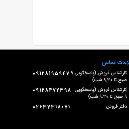
اعات تماس
کارشناس فروش (پاسخگویی 9
09128195947
صبح تا 9.30 شب)
کارشناس فروش (پاسخگویی
09128472398
9 صبح تا 9.30 شب)
دفتر فروش
02637318071