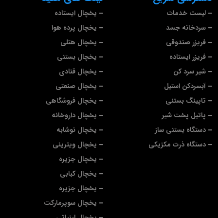
لیست خدمات
یخچال ایستاده
سردخانه جسد
یخچال پرده هوا
فریزر صندوقی
یخچال هتلی
فریزر ایستاده
یخچال بستنی
شیر سرد کن
یخچال قنادی
آبسردکن استیل
یخچال صنعتی
تاپینگ بستنی
یخچال فروشگاهی
پاتیل پخت شیر
یخچال داروخانه
دستگاه بستنی ساز
یخچال نوشابه
دستگاه ذرت مکزیکی
یخچال ویترینی
یخچال جزیره
یخچال کبابی
یخچال جزیره
یخچال سوپرمارکت
یخچال لبنیاتی