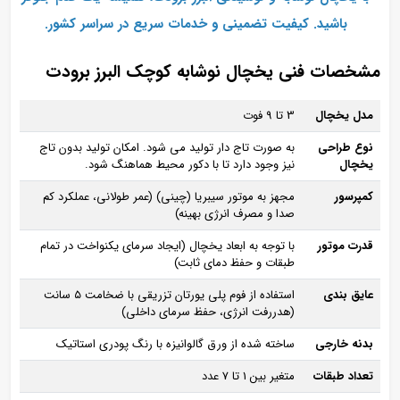
باشید. کیفیت تضمینی و خدمات سریع در سراسر کشور.
مشخصات فنی یخچال نوشابه کوچک البرز برودت
مدل یخچال
3 تا 9 فوت
نوع طراحی
به صورت تاج‌ دار تولید می‌ شود. امکان تولید بدون تاج
یخچال
نیز وجود دارد تا با دکور محیط هماهنگ شود.
کمپرسور
مجهز به موتور سیبریا (چینی) (عمر طولانی، عملکرد کم‌
صدا و مصرف انرژی بهینه)
قدرت موتور
با توجه به ابعاد یخچال (ایجاد سرمای یکنواخت در تمام
طبقات و حفظ دمای ثابت)
عایق‌ بندی
استفاده از فوم پلی‌ یورتان تزریقی با ضخامت ۵ سانت
(هدررفت انرژی، حفظ سرمای داخلی)
بدنه خارجی
ساخته‌ شده از ورق گالوانیزه با رنگ پودری استاتیک
تعداد طبقات
متغیر بین 1 تا 7 عدد