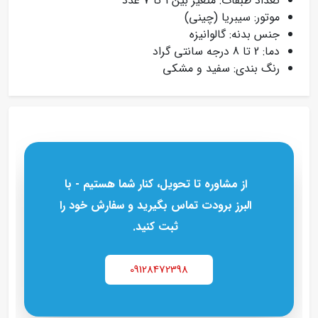
تعداد طبقات: متغیر بین 1 تا 7 عدد
موتور: سیبریا (چینی)
جنس بدنه: گالوانیزه
دما: 2 تا 8 درجه سانتی گراد
رنگ بندی: سفید و مشکی
از مشاوره تا تحویل، کنار شما هستیم - با
البرز برودت تماس بگیرید و سفارش خود را
ثبت کنید.
09128472398