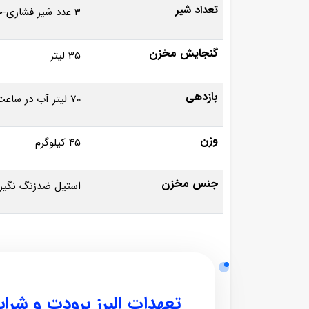
تعداد شیر
3 عدد شیر فشاری-خطی
گنجایش مخزن
35 لیتر
بازدهی
70 لیتر آب در ساعت
وزن
45 کیلوگرم
جنس مخزن
استیل ضدزنگ نگیر
تعهدات البرز برودت و شرا