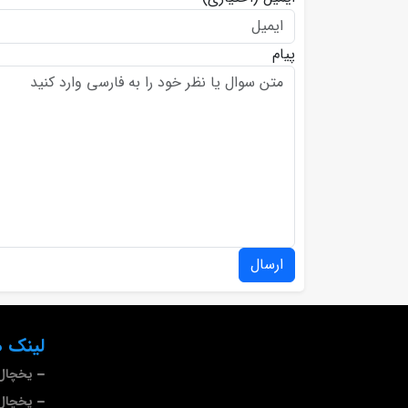
پیام
ارسال
لینک ه
یخچال 
یخچال 