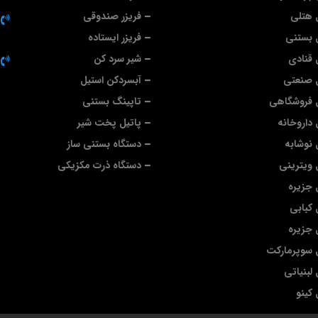
 هتلی
فریزر صندوقی
 بستنی
فریزر ایستاده
قنادی
شیر سرد کن
 صنعتی
آبسردکن استیل
 فروشگاهی
تاپینگ بستنی
داروخانه
پاتیل پخت شیر
نوشابه
دستگاه بستنی ساز
ویترینی
دستگاه ذرت مکزیکی
جزیره
کبابی
جزیره
 سوپرمارکت
لبنیاتی
کینو