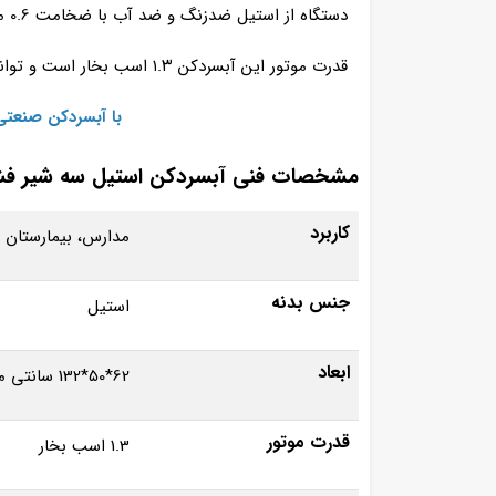
دستگاه از استیل ضدزنگ و ضد آب با ضخامت 0.6 میلی‌ متر ساخته شده‌ اند. مخزن داخلی نیز از استیل ضدزنگ با ضخامت ۱ میلی‌ متر بوده و ظرفیت نگهداری ۳۵ لیتر آب را دارد.
قدرت موتور این آبسردکن ۱.۳ اسب بخار است و توانایی خنک‌ سازی ۷۰ لیتر آب در ساعت، معادل تقریبی ۲۸۰ لیوان آب خنک، را دارد.
با آبسردکن صنعتی
مشخصات فنی آبسردکن استیل سه شیر فشار
کاربرد
مدارس، بیمارستان ه
جنس بدنه
استیل
ابعاد
62*50*132 سانتی متر
قدرت موتور
1.3 اسب بخار