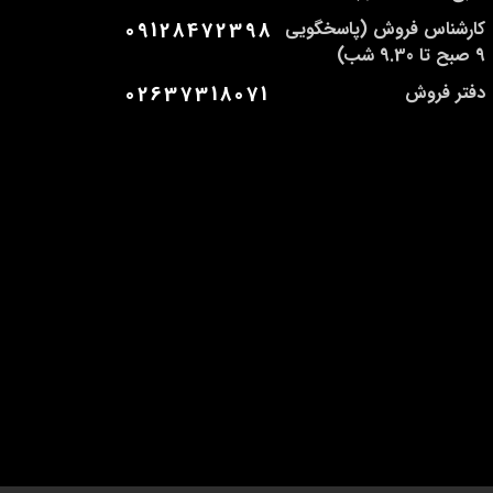
کارشناس فروش (پاسخگویی
09128472398
9 صبح تا 9.30 شب)
دفتر فروش
02637318071