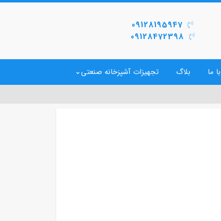
09128195947
09128472398
ا ما
بلاگ
تجهیزات آشپزخانه صنعتی