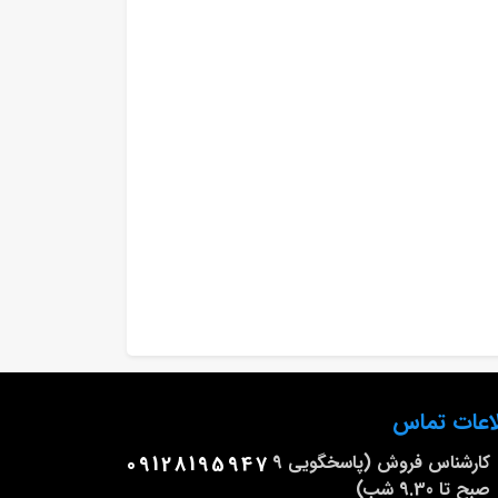
اعات تماس
کارشناس فروش (پاسخگویی 9
09128195947
صبح تا 9.30 شب)