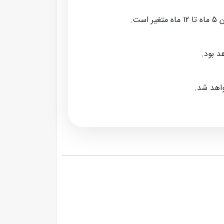
ت.
د بود.
واهد شد.