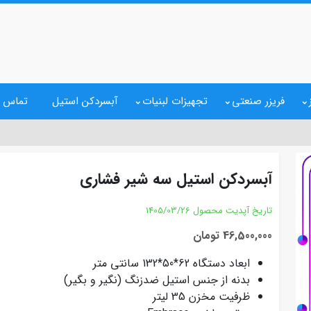
فریزر صنعتی
تجهیزات لبنیات
آبسردکن استیل
تماس ب
آبسردکن استیل سه شیر فشاری
تاریخ آپدیت محصول
1405/03/26
46,500,000 تومان
ابعاد دستگاه 62*50*132 سانتی متر
بدنه از جنس استیل ضدزنگ (نگیر و بگیر)
ظرفیت مخزن 35 لیتر