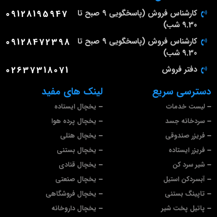
کارشناس فروش (پاسخگویی 9 صبح تا
09128195947
9.30 شب)
کارشناس فروش (پاسخگویی 9 صبح تا
09128472398
9.30 شب)
دفتر فروش
02637318071
دسترسی سریع
لینک های مفید
لیست خدمات
یخچال ایستاده
سردخانه جسد
یخچال پرده هوا
فریزر صندوقی
یخچال هتلی
فریزر ایستاده
یخچال بستنی
شیر سرد کن
یخچال قنادی
آبسردکن استیل
یخچال صنعتی
تاپینگ بستنی
یخچال فروشگاهی
پاتیل پخت شیر
یخچال داروخانه