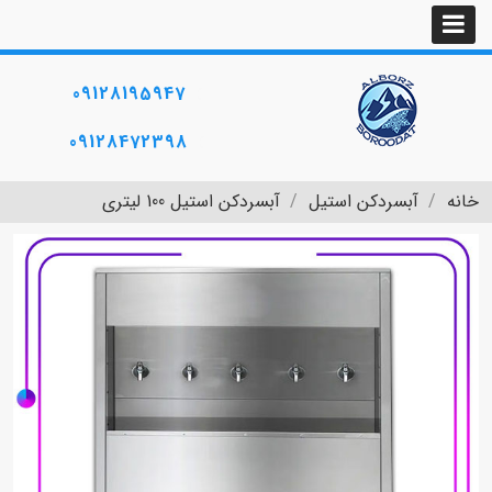
09128195947
09128472398
خانه
آبسردکن استیل
آبسردکن استیل 100 لیتری