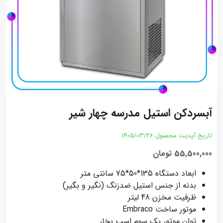
آبسردکن استیل مدرسه چهار شیر
تاریخ آپدیت محصول
1405/03/26
55,500,000 تومان
ابعاد دستگاه 135*50*75 سانتی متر
بدنه از جنس استیل ضدزنگ (نگیر و بگیر)
ظرفیت مخزن 48 لیتر
موتور ساخت Embraco
توان موتور یک‌ سوم اسب بخار