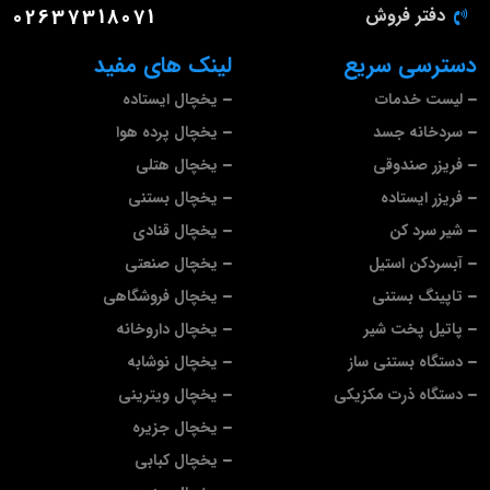
دفتر فروش
02637318071
دسترسی سریع
لینک های مفید
لیست خدمات
یخچال ایستاده
سردخانه جسد
یخچال پرده هوا
فریزر صندوقی
یخچال هتلی
فریزر ایستاده
یخچال بستنی
شیر سرد کن
یخچال قنادی
آبسردکن استیل
یخچال صنعتی
تاپینگ بستنی
یخچال فروشگاهی
پاتیل پخت شیر
یخچال داروخانه
دستگاه بستنی ساز
یخچال نوشابه
دستگاه ذرت مکزیکی
یخچال ویترینی
یخچال جزیره
یخچال کبابی