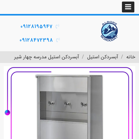
09128195947
09128472398
خانه
آبسردکن استیل
آبسردکن استیل مدرسه چهار شیر