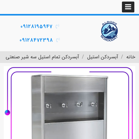
09128195947
09128472398
خانه
آبسردکن استیل
آبسردکن تمام استیل سه شیر صنعتی