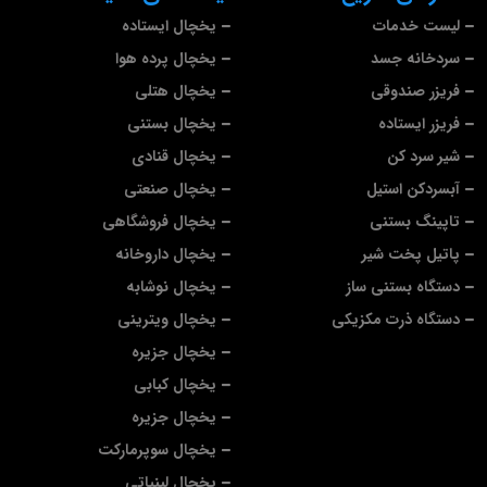
لیست خدمات
یخچال ایستاده
سردخانه جسد
یخچال پرده هوا
فریزر صندوقی
یخچال هتلی
فریزر ایستاده
یخچال بستنی
شیر سرد کن
یخچال قنادی
آبسردکن استیل
یخچال صنعتی
تاپینگ بستنی
یخچال فروشگاهی
پاتیل پخت شیر
یخچال داروخانه
دستگاه بستنی ساز
یخچال نوشابه
دستگاه ذرت مکزیکی
یخچال ویترینی
یخچال جزیره
یخچال کبابی
یخچال جزیره
یخچال سوپرمارکت
یخچال لبنیاتی